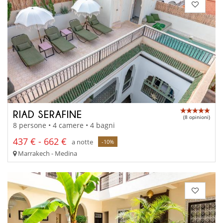
RIAD SERAFINE
(8 opinioni)
8 persone • 4 camere • 4 bagni
437 € - 662 €
a notte
-10%
Marrakech - Medina