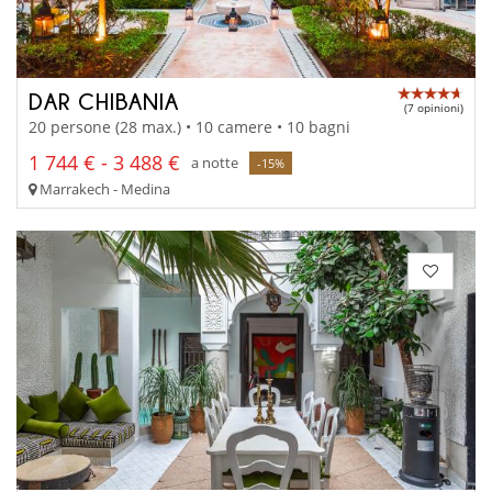
DAR CHIBANIA
(7 opinioni)
20 persone (28 max.) • 10 camere • 10 bagni
1 744 € - 3 488 €
a notte
-15%
Marrakech - Medina