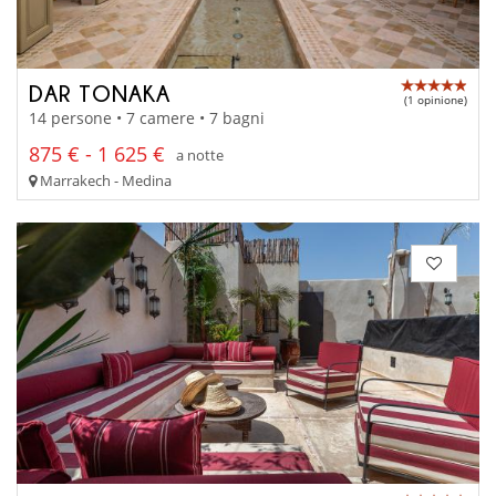
DAR TONAKA
(1 opinione)
14 persone • 7 camere • 7 bagni
875 € - 1 625 €
a notte
Marrakech - Medina