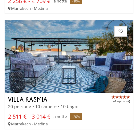
2 256 € - 4 709 €
a notte
-10%
Marrakech - Medina
VILLA KASMIA
(4 opinioni)
20 persone • 10 camere • 10 bagni
2 511 € - 3 014 €
a notte
-20%
Marrakech - Medina