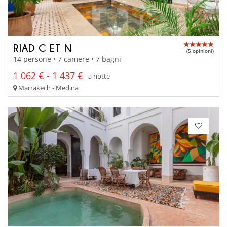
RIAD C ET N
(5 opinioni)
14 persone • 7 camere • 7 bagni
1 062 € - 1 437 €
a notte
Marrakech - Medina