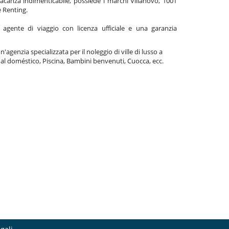
acanza indimenticabile, possiede i marchi Villanovo, 1001
e Renting.
gente di viaggio con licenza ufficiale e una garanzia
'agenzia specializzata per il noleggio di ville di lusso a
l doméstico, Piscina, Bambini benvenuti, Cuocca, ecc.