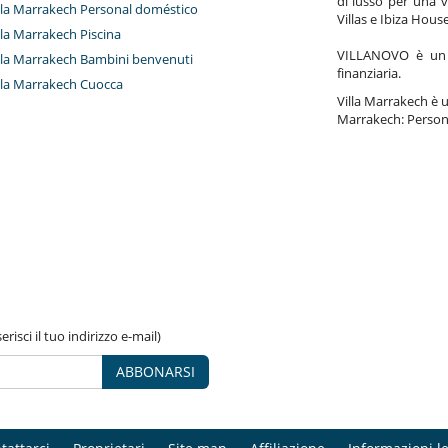
di lusso per una v
villa Marrakech Personal doméstico
Villas e Ibiza Hous
illa Marrakech Piscina
VILLANOVO è un a
villa Marrakech Bambini benvenuti
finanziaria.
illa Marrakech Cuocca
Villa Marrakech è un
Marrakech: Persona
risci il tuo indirizzo e-mail)
ABBONARSI