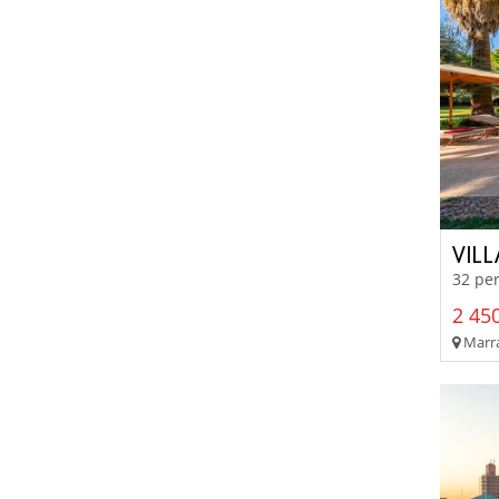
VIL
32 pe
2 450
Marra