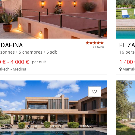
 DAHINA
EL Z
(1 avis)
sonnes • 5 chambres • 5 sdb
16 pers
 € - 4 000 €
1 400 
par nuit
kech - Medina
Marrake