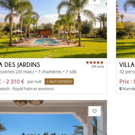
A DES JARDINS
VILL
(33 avis)
sonnes (20 max.) • 7 chambres • 7 sdb
32 pers
 - 2 310 €
Prix :
par nuit
1 NUIT OFFERTE
kech - Royal Palm et environs
Marrake