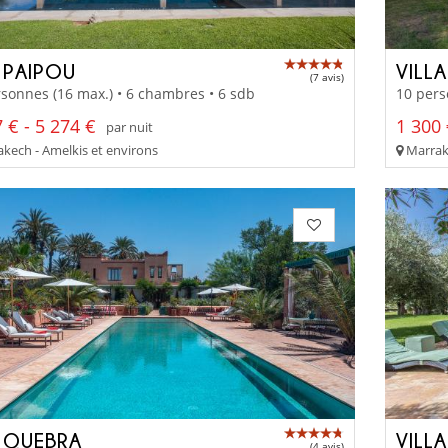
 PAIPOU
VILL
(7 avis)
sonnes (16 max.) • 6 chambres • 6 sdb
10 pers
 € - 5 274 €
1 300 
par nuit
kech - Amelkis et environs
Marrake
 QUEBRA
VILL
(4 avis)