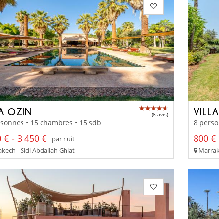
LA OZIN
VILL
(8 avis)
rsonnes • 15 chambres • 15 sdb
8 perso
 € - 3 450 €
800 € 
par nuit
kech - Sidi Abdallah Ghiat
Marrake