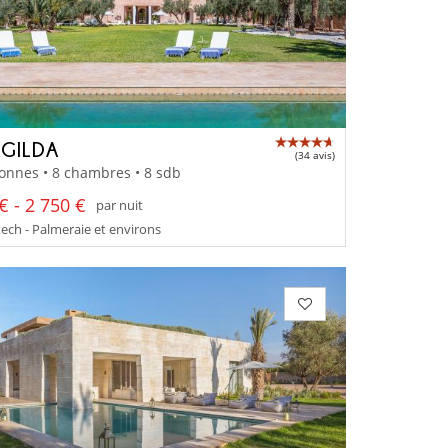
AGILDA
(34 avis)
onnes • 8 chambres • 8 sdb
€ - 2 750 €
par nuit
ch - Palmeraie et environs