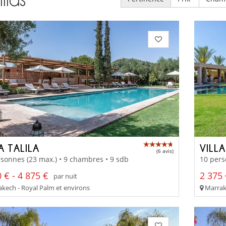
A TALILA
VILL
(6 avis)
sonnes (23 max.) • 9 chambres • 9 sdb
10 pers
 € - 4 875 €
2 375 
par nuit
kech - Royal Palm et environs
Marrake