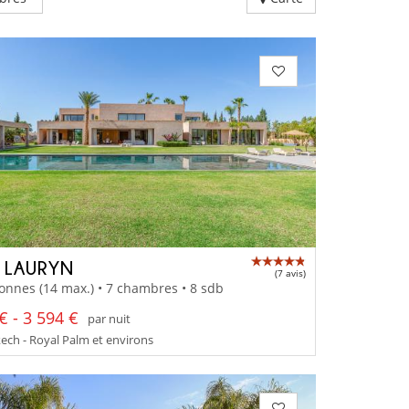
A LAURYN
(7 avis)
onnes (14 max.) • 7 chambres • 8 sdb
€ - 3 594 €
par nuit
ch - Royal Palm et environs