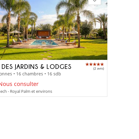
A DES JARDINS & LODGES
(2 avis)
onnes • 16 chambres • 16 sdb
 Nous consulter
ch - Royal Palm et environs