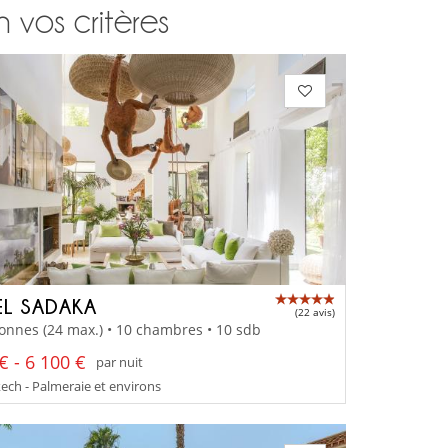
n vos critères
EL SADAKA
(22 avis)
onnes (24 max.) • 10 chambres • 10 sdb
€ - 6 100 €
par nuit
ch - Palmeraie et environs