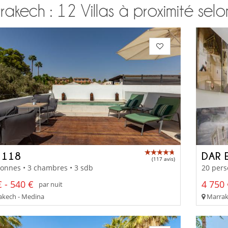
akech : 12 Villas à proximité selo
 118
DAR 
(117 avis)
onnes • 3 chambres • 3 sdb
20 pers
 - 540 €
4 750 
par nuit
kech - Medina
Marrake