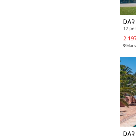
DAR
12 per
2 197
Marra
DAR