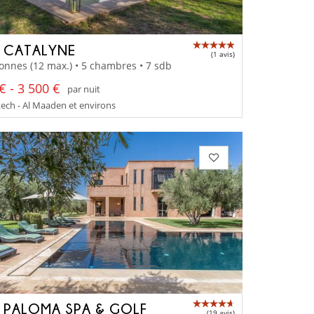
A CATALYNE
(1 avis)
onnes (12 max.) • 5 chambres • 7 sdb
€ - 3 500 €
par nuit
ch - Al Maaden et environs
A PALOMA SPA & GOLF
(19 avis)