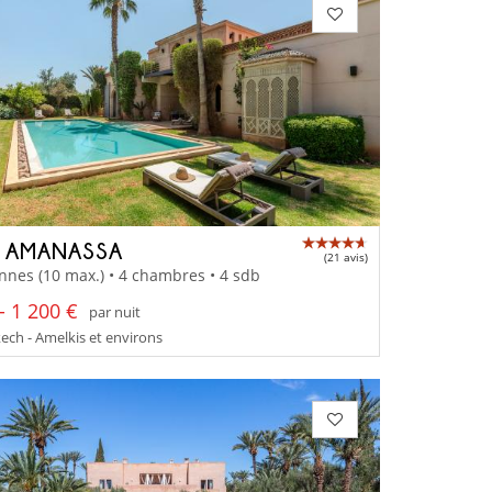
A AMANASSA
(21 avis)
nnes (10 max.) • 4 chambres • 4 sdb
- 1 200 €
par nuit
ch - Amelkis et environs