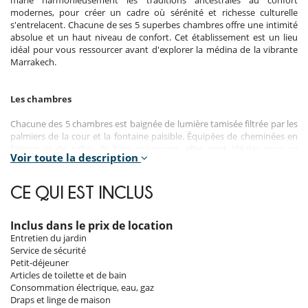
modernes, pour créer un cadre où sérénité et richesse culturelle
s'entrelacent. Chacune de ses 5 superbes chambres offre une intimité
absolue et un haut niveau de confort. Cet établissement est un lieu
idéal pour vous ressourcer avant d'explorer la médina de la vibrante
Marrakech.
Les chambres
​Chacune des 5 chambres est baignée de lumière tamisée filtrée par les
palmiers de la cour et la fontaine paisible. Équipées de cheminées en
faïence et de salles de bain spacieuses, elles sont idéales pour se
Voir toute la description
détendre après une journée d'exploration. Les terrasses privées,
quant à elles, invitent à des moments de repos en toute tranquillité,
en harmonie avec l'atmosphère sereine du riad.
CE QUI EST INCLUS
Chambre 1
Chambre. La chambre propose 1 lit double 180 cm. Salle de bain
Inclus dans le prix de location
privée, avec 2 vasques, baignoire, douche. WC dans la salle de bain. La
Entretien du jardin
chambre inclut également : climatisation, cheminée, table de bureau,
Service de sécurité
salon, coffre fort, dressing, terrasse privée.
Petit-déjeuner
Articles de toilette et de bain
Chambre 2
Consommation électrique, eau, gaz
Chambre, 1er étage. La chambre propose 1 lit double 180 cm. Salle de
Draps et linge de maison