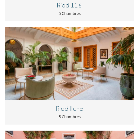
Personnel de maison
Riad 116
Pour votre confort et votre agrément
5 Chambres
Cheminée
Cour intérieure
Espace de relaxation
Rooftop aménagé en terrasse
Salon et salle à manger réunis
Véranda
Riad Iliane
5 Chambres