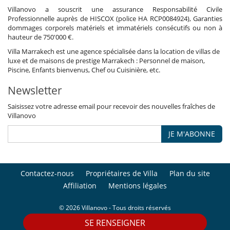
Villanovo a souscrit une assurance Responsabilité Civile
Professionnelle auprès de HISCOX (police HA RCP0084924), Garanties
dommages corporels matériels et immatériels consécutifs ou non à
hauteur de 750'000 €.
Villa Marrakech est une agence spécialisée dans la location de villas de
luxe et de maisons de prestige Marrakech : Personnel de maison,
Piscine, Enfants bienvenus, Chef ou Cuisinière, etc.
Newsletter
Saisissez votre adresse email pour recevoir des nouvelles fraîches de
Villanovo
JE M'ABONNE
Contactez-nous
Propriétaires de Villa
Plan du site
Affiliation
Mentions légales
© 2026 Villanovo - Tous droits réservés
SE RENSEIGNER