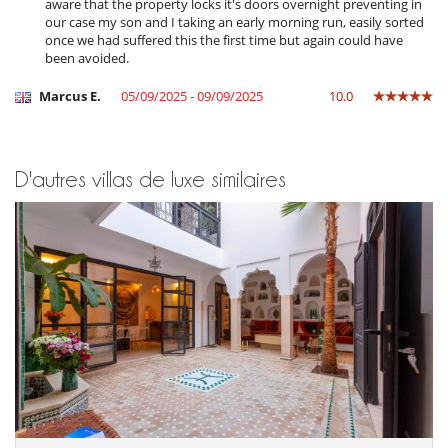
A l'extérieur
aware that the property locks it's doors overnight preventing in
Espace lounge sur la terrasse
our case my son and I taking an early morning run, easily sorted
Espace(s) repas en plein air
once we had suffered this the first time but again could have
Terrasse(s)
been avoided.
Transats sur la terrasse
Marcus E.
05/09/2025 - 09/09/2025
10.0
Enfants
Maison non adaptée aux enfants
Equipement, installations, évènements
D'autres villas de luxe similaires
Coffre fort
Système d'alarme
Loisirs, bien-être & activités sportives
Accès internet (wifi)
Bain nordique
Espace yoga
Hammam
La maison n'a pas de piscine
Livres
Spa (espace de soins complet et dédié)
Personnel
Cuisinière
Femme de ménage