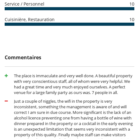
Service / Personnel
10
Personnel & Services
Conditions et frais d'annulation
- Toute demande de modification et d'annulation doit être adressée
La villa bénéficie d'une équipe dévouée de 3 femmes de ménage, qui
Cuisinière, Restauration
10
par email
assure un nettoyage quotidien et un service en chambre deux fois par
- Les conditions d'annulation s'appliquent en référence à l'heure locale
jour.
de la maison
Deux serveurs sont à votre disposition et offre un service discret et
- L'acompte de réservation n'est jamais remboursé en cas
attentionné.
d'annulation.
Le chef, épaulé par un assistant de cuisine, saura mettre en avant les
- Annulation à moins de
45 Jours
avant l'arrivée :
100 %
du montant
saveurs locales authentiques.
total de la réservation est dû à Villanovo.
Commentaires
Pour votre confort, un agent de surveillance est présent chaque nuit.
- Non présentation (No show)
100 %
du montant total de la
réservation est dû à Villanovo
Situation
The place is immaculate and very well done. A beautiful property
with very conscientious staff, all of whom were very helpful. We
355-24/24/CRI/R.M.S/MI
La propriété est idéalement situé au centre historique de la médina,
had a great time and very much enjoyed ourselves. A perfect
dans le quartier animé de Kaat Benahid. À quelques pas seulement
venue for a large family party as ours was. 7 people in all.
des célèbres sites tels que la Medersa Ben Youssef et la Maison de la
Just a couple of niggles, the wifi in the property is very
Photographie, ce quartier est un véritable carrefour de culture et de
inconsistent, something the management is aware of and will
commerce où se mêlent parfums d’épices, étals de tissus et fondouks
correct I am sure in due course. More significant is the lack of an
historiques. Vous serez immergés dans l'authenticité et la vitalité de
alcohol licence preventing one from having a bottle of wine with
Marrakech, avec toutes ses attractions à portée de main.
dinner prepared in the property or a cocktail in the early evening
is an unexpected limitation that seems very inconsistent with a
property of this quality. Finally maybe staff can make visitors