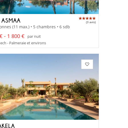
A ASMAA
(3 avis)
onnes (11 max.) • 5 chambres • 6 sdb
€ - 1 800 €
par nuit
ch - Palmeraie et environs
AKELA