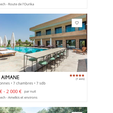
ch - Route de l'Ourika
A AIMANE
(1 avis)
onnes • 7 chambres • 7 sdb
€ - 2 000 €
par nuit
ch - Amelkis et environs