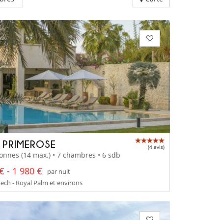
A PRIMEROSE
(4 avis)
onnes (14 max.) • 7 chambres • 6 sdb
€ - 1 980 €
par nuit
ch - Royal Palm et environs