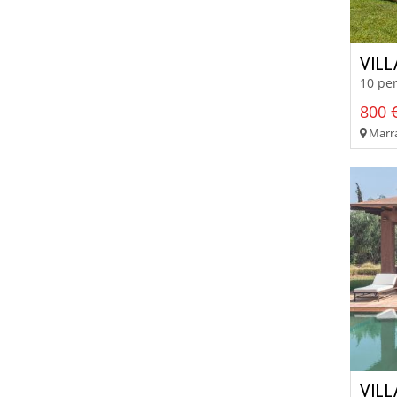
VIL
10 per
800 €
Marra
VIL