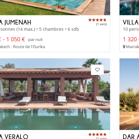
LA JUMENAH
VILL
(1 avis)
sonnes (14 max.) • 5 chambres • 6 sdb
10 pers
 - 1 050 €
1 320 
par nuit
kech - Route de l'Ourika
Marrake
LA VERALO
DAR 
(2 avis)