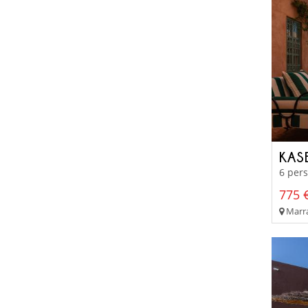
KAS
6 pers
775 €
Marra