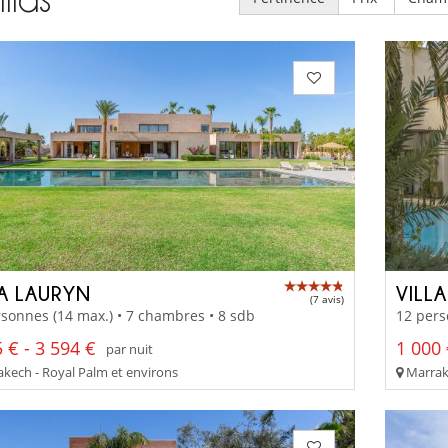
LA LAURYN
VILL
(7 avis)
sonnes (14 max.) • 7 chambres • 8 sdb
12 pers
 € - 3 594 €
1 000 
par nuit
kech - Royal Palm et environs
Marrake