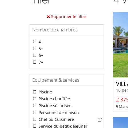
Supprimer le filtre
Nombre de chambres
4+
5+
6+
7+
Equipement & services
VIL
10 per
Piscine
Piscine chauffée
2 375
Piscine sécurisée
Marra
Personnel de maison
Chef ou Cuisinière
Service du petit-déjeuner