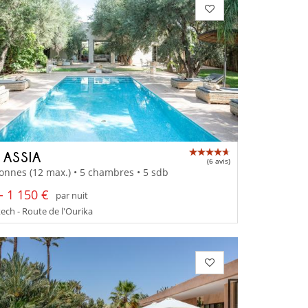
 ASSIA
(6 avis)
onnes (12 max.) • 5 chambres • 5 sdb
- 1 150 €
par nuit
ch - Route de l'Ourika