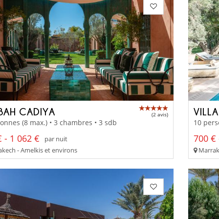
BAH CADIYA
VILLA
(2 avis)
onnes (8 max.) • 3 chambres • 3 sdb
10 pers
 - 1 062 €
700 € 
par nuit
kech - Amelkis et environs
Marrake