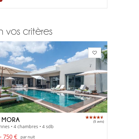
n vos critères
A MORA
(5 avis)
nnes • 4 chambres • 4 sdb
- 750 €
par nuit