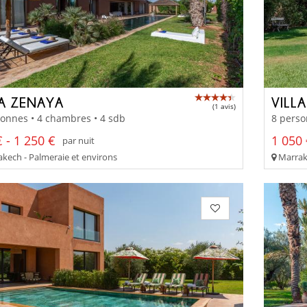
LA ZENAYA
VILL
(1 avis)
onnes • 4 chambres • 4 sdb
8 perso
 - 1 250 €
1 050 
par nuit
kech - Palmeraie et environs
Marrake