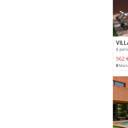
VIL
8 pers
562 €
Marra