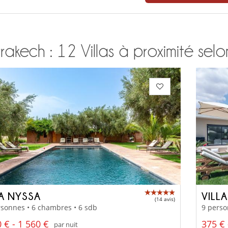
akech : 12 Villas à proximité selo
LA NYSSA
VILL
(14 avis)
sonnes • 6 chambres • 6 sdb
9 perso
 € - 1 560 €
375 € 
par nuit