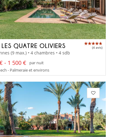
A LES QUATRE OLIVIERS
(4 avis)
nnes (9 max.) • 4 chambres • 4 sdb
€ - 1 500 €
par nuit
ch - Palmeraie et environs