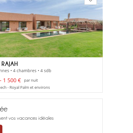
 RAJAH
nnes • 4 chambres • 4 sdb
- 1 500 €
par nuit
ch - Royal Palm et environs
sée
isent vos vacances idéales