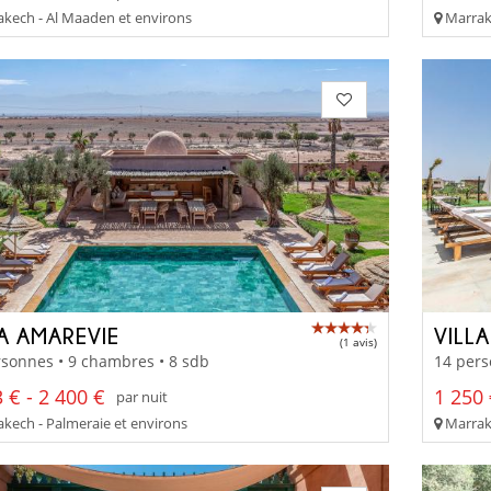
kech - Al Maaden et environs
Marrake
LA AMAREVIE
VILL
(1 avis)
sonnes • 9 chambres • 8 sdb
14 pers
 € - 2 400 €
1 250 
par nuit
kech - Palmeraie et environs
Marrake