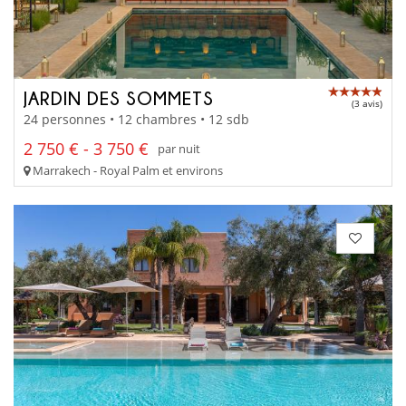
JARDIN DES SOMMETS
(3 avis)
24 personnes • 12 chambres • 12 sdb
2 750 € - 3 750 €
par nuit
Marrakech - Royal Palm et environs