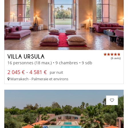
VILLA URSULA
(6 avis)
16 personnes (18 max.) • 9 chambres • 9 sdb
2 045 € - 4 581 €
par nuit
Marrakech - Palmeraie et environs