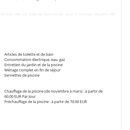
double 180 cm. Salle de bain privée, avec 2 vasques, douche. WC
atisation, dressing, terrasse privée.
double 180 cm. Salle de bain privée, avec 2 vasques, baignoire,
ement : climatisation, dressing, terrasse privée.
Articles de toilette et de bain
80 cm. Salle de bain privée, avec 2 vasques, baignoire, douche. WC
Consommation électrique, eau, gaz
atisation, dressing, terrasse privée.
Entretien du jardin et de la piscine
Ménage complet en fin de séjour
Serviettes de piscine
180 cm. Salle de bain privée, avec 2 vasques, douche. WC dans la
n, dressing, terrasse privée.
Chauffage de la piscine (de novembre à mars) : à partir de
60.00 EUR Par Jour
Préchauffage de la piscine : à partir de 70.00 EUR
lumière et d'espace. La décoration intérieure se distingue par son
des touches marocaines authentiques.
 conviviale où vous pouvez vous détendre ou partager des moments
e vous offre un cadre charmant pour savourer vos repas tout en
it salon intime offre un coin tranquille pour la lecture ou des
interdite sans l'accord préalable de Villanovo