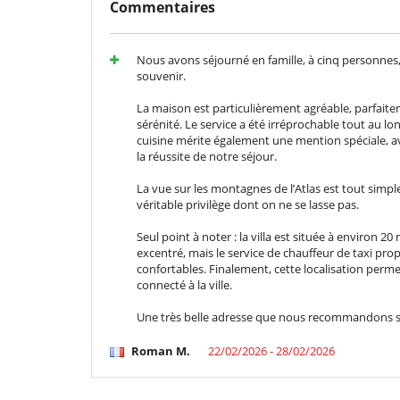
Cuisine & Electro-Ménager
Commentaires
Blender, mixeur
Double réfrigérateur
Four à vapeur
Nous avons séjourné en famille, à cinq personnes,
Machine à café (grain)
souvenir.
Plancha d'intérieur
La maison est particulièrement agréable, parfaite
Enfants
sérénité. Le service a été irréprochable tout au lo
Enfants bienvenus
cuisine mérite également une mention spéciale, a
la réussite de notre séjour.
Equipement, installations, évènements
Adapté pour les mariages et événements
La vue sur les montagnes de l’Atlas est tout simp
Coffre fort
véritable privilège dont on ne se lasse pas.
Loisirs, bien-être & activités sportives
Seul point à noter : la villa est située à environ
Accès internet (wifi)
excentré, mais le service de chauffeur de taxi p
Bar d'extérieur
confortables. Finalement, cette localisation permet
Livres
connecté à la ville.
Piscine à filtration chlore
Piscine extérieure chauffée
Une très belle adresse que nous recommandons san
Salle de cinéma
TV
Roman M.
22/02/2026 - 28/02/2026
Personnel
Cuisinière / Femme de ménage