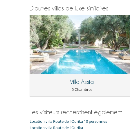
Pour vos repas
D'autres villas de luxe similaires
Service du petit-déjeuner
Pour votre confort et votre agrément
Air conditionné dans toute la maison
Cheminée
Rooftop aménagé en terrasse
Salon TV
Villa Assia
5 Chambres
Les visiteurs recherchent également :
Location villa Route de l'Ourika 10 personnes
Location villa Route de l'Ourika