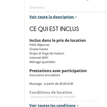
Chambre 2
Chambre, Rez-de-chaussée. La chambre propose 1 lit 
dans la salle de bain. La chambre inclut également : clim
Voir toute la description
Chambre 3
CE QUI EST INCLUS
Chambre, Rez-de-chaussée. La chambre propose 1 lit 
douche. WC dans la salle de bain. La chambre inclut égal
Inclus dans le prix de location
Chambre 4
Petit-déjeuner
Chambre, 1er étage. La chambre propose 1 lit double 1
Chaise haute
dans la salle de bain. La chambre inclut également : clim
Draps et linge de maison
Internet WIFI
Chambre 5
Ménage quotidien
Chambre, 1er étage. La chambre propose 1 lit double 
salle de bain. La chambre inclut également : climatisatio
Prestations avec participation
Assurance annulation
Les intérieurs
Massage : à partir de 40.00 EUR
L'intérieur de la villa est un mélange harmonieux de 
goût raffiné, combinant des éléments modernes avec 
Conditions de location
Le grand séjour est ouvert, favorisant une ambiance
- Animaux domestiques interdits
inoubliables en groupe. La salle à manger élégant
- Il est interdit de fumer à l'intérieur de la maison
profitant d'une charmante vue sur le jardin. Un pet
Voir toutes les conditions
- L'organisation d'événements dans cette propriété est 