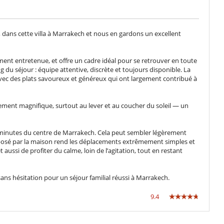
Cuisine équipée
Extracteur de jus
Machine à café (capsule)
 dans cette villa à Marrakech et nous en gardons un excellent
Machine à glaçons
Plaques à induction
ment entretenue, et offre un cadre idéal pour se retrouver en toute
ng du séjour : équipe attentive, discrète et toujours disponible. La
vec des plats savoureux et généreux qui ont largement contribué à
Chauffage au sol
lement magnifique, surtout au lever et au coucher du soleil — un
 20 minutes du centre de Marrakech. Cela peut sembler légèrement
Bar
roposé par la maison rend les déplacements extrêmement simples et
Cartes et jeux de société
 aussi de profiter du calme, loin de l’agitation, tout en restant
Piscine à débordement
Piscine extérieure
Programmes du cable ou satellite
s hésitation pour un séjour familial réussi à Marrakech.
Table de massage
9.4
Personnel de maison