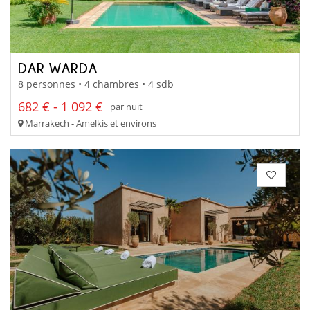
DAR WARDA
8 personnes • 4 chambres • 4 sdb
682 € - 1 092 €
par nuit
Marrakech - Amelkis et environs