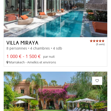
VILLA MIRAYA
(5 avis)
8 personnes • 4 chambres • 4 sdb
1 000 € - 1 500 €
par nuit
Marrakech - Amelkis et environs