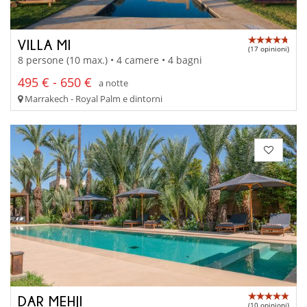
VILLA MI
(17 opinioni)
8 persone (10 max.) • 4 camere • 4 bagni
495 € - 650 €
a notte
Marrakech - Royal Palm e dintorni
DAR MEHJI
(10 opinioni)