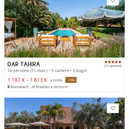
DAR TAHIRA
(12 opinioni)
10 persone (15 max.) • 5 camere • 5 bagni
1 187 € - 1 813 €
a notte
-10%
Marrakech - Al Maaden e dintorni