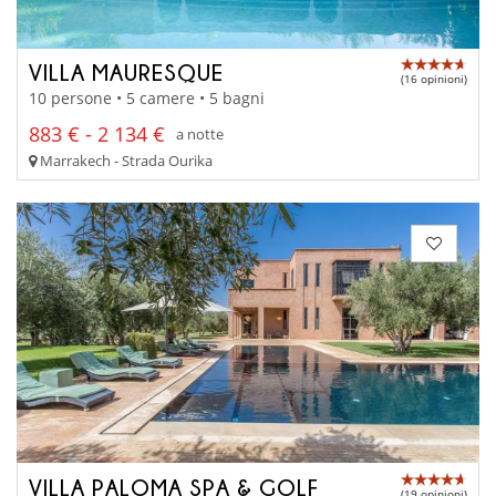
VILLA MAURESQUE
(16 opinioni)
10 persone • 5 camere • 5 bagni
883 € - 2 134 €
a notte
Marrakech - Strada Ourika
VILLA PALOMA SPA & GOLF
(19 opinioni)