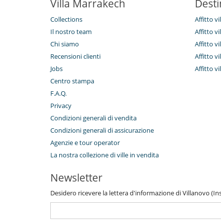
Villa Marrakech
Desti
All'esterno
Barbecue a carbonella
Collections
Affitto v
Grande parco privato e giardino
Il nostro team
Affitto 
Orto botanico
Posti per cenare a cielo aperto
Chi siamo
Affitto v
Sedie lunge vicino alla piscina
Recensioni clienti
Affitto 
Tenda ricezione nel giardino
Jobs
Affitto v
Divertimenti ed attività sportive
Centro stampa
Accesso internet (wifi)
F.A.Q.
Giochi di società
Lettino da massaggio
Privacy
Music speaker
Condizioni generali di vendita
Piscina a filtrazione di cloro
Condizioni generali di assicurazione
Sala cinema
Sala massaggi
Agenzie e tour operator
Stanza dei giochi
La nostra collezione di ville in vendita
Tivù cavo o satellite o internet
Elettrodomestici
Newsletter
Fornello a induzione
Desidero ricevere la lettera d'informazione di Villanovo (Inse
Frullatore
Macchina da caffè (a capsule)
Piastra per interni