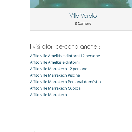
moment.
Villa Veralo
Staff and service
8 Camere
The villa rental includes the services of a housekeeper
staff to maintain the garden and pool.
Other services are also available at an additional cost,
I visitatori cercano anche :
and meal preparation.
Affito ville Amelkis e dintorni 12 persone
Affito ville Amelkis e dintorni
Location
Affito ville Marrakech 12 persone
The Yasala Palace is located on the road to Ouarzazat
Affito ville Marrakech Piscina
Affito ville Marrakech Personal doméstico
Affito ville Marrakech Cuocca
Giochi di società per bambini
Affito ville Marrakech
Letti addizionali per bambini su richiesta
Libri per bambini
Attrezzature, eventi
Adatto per matrimoni ed eventi
Estintore