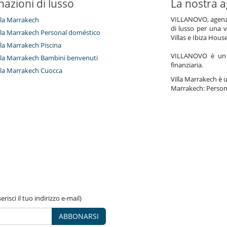
nazioni di lusso
La nostra a
Giardino
VILLANOVO, agenzia 
illa Marrakech
Huerto
di lusso per una v
villa Marrakech Personal doméstico
Pool house (almeno doccia e bagno)
Villas e Ibiza Hous
Sedie lunge sulla terrazza
illa Marrakech Piscina
Spazio cena sulla terrazza
VILLANOVO è un a
villa Marrakech Bambini benvenuti
Terrazza(e)
finanziaria.
illa Marrakech Cuocca
Villa Marrakech è un
Marrakech: Persona
Biliardo
Hammam
Libri
Piano
Piscina calda esteriore
Sala fitness
Sauna
Tivù
Zona di boccia
Frigorifero doppio
risci il tuo indirizzo e-mail)
Macchina
Macchina da caffè (chicchi)
ABBONARSI
Spremiagrumi