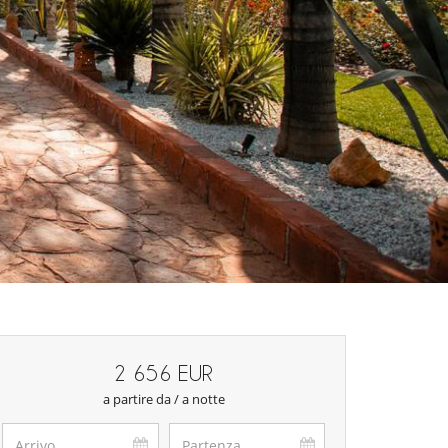
2 656 EUR
a partire da / a notte