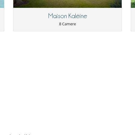
Maison Kaléine
8 Camere
 to take care of the daily cleaning, a cook to prepare breakfast and
 such as chef or butler services, concierge service, grocery delivery
e, about 20 minutes from the centre of Marrakech.
I bambini sono i benvenuti
Letto per bebè
Seggiolone
cassaforte
Rilevatore di fumo