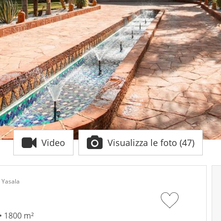
Video
Visualizza le foto (47)
s Yasala
 • 1800 m²