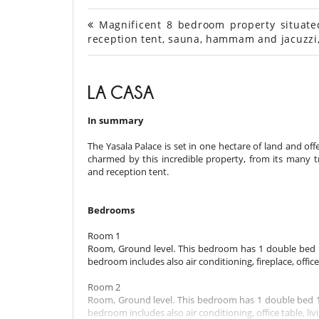
Magnificent 8 bedroom property situated
reception tent, sauna, hammam and jacuzzi
LA CASA
In summary
The Yasala Palace is set in one hectare of land and off
charmed by this incredible property, from its many t
and reception tent.
Bedrooms
Room 1
Room, Ground level. This bedroom has 1 double bed 
bedroom includes also air conditioning, fireplace, office 
Room 2
Room, Ground level. This bedroom has 1 double bed 1
bedroom includes also air conditioning, office table, liv