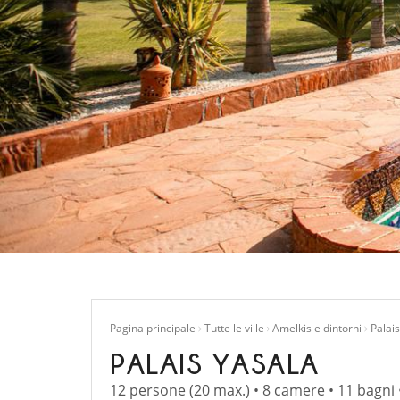
Pagina principale
Tutte le ville
Amelkis e dintorni
Palai
PALAIS YASALA
12 persone (20 max.) • 8 camere • 11 bagni