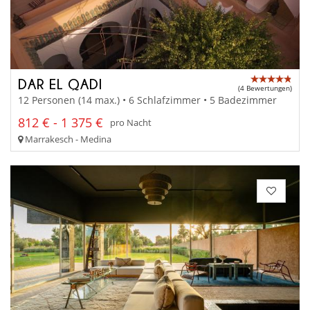
DAR EL QADI
(4 Bewertungen)
12 Personen (14 max.) • 6 Schlafzimmer • 5 Badezimmer
812 € - 1 375 €
pro Nacht
Marrakesch - Medina