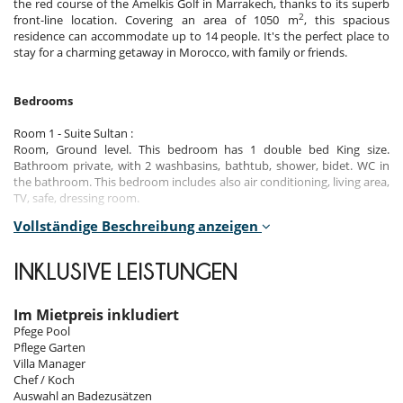
the red course of the Amelkis Golf in Marrakech, thanks to its superb
2
front-line location. Covering an area of 1050 m
, this spacious
residence can accommodate up to 14 people. It's the perfect place to
stay for a charming getaway in Morocco, with family or friends.
Bedrooms
Room 1 - Suite Sultan :
Room, Ground level. This bedroom has 1 double bed King size.
Bathroom private, with 2 washbasins, bathtub, shower, bidet. WC in
the bathroom. This bedroom includes also air conditioning, living area,
TV, safe, dressing room.
Vollständige Beschreibung anzeigen
Room 2 - Suite Pacha :
Room, 1st floor, direct access to the terrace. This bedroom has 1
double bed King size. , with 2 washbasins, bathtub, shower, bidet.
INKLUSIVE LEISTUNGEN
separate WC room. This bedroom includes also air conditioning, TV,
safe, dressing room.
Im Mietpreis inkludiert
Room 3 - Suite Badhia :
Pfege Pool
Room, 1st floor. This bedroom has 1 double bed King size four poster
Pflege Garten
bed. , with shower, bidet. WC in the bathroom. This bedroom includes
Villa Manager
also air conditioning, living area, TV, safe.
Chef / Koch
Auswahl an Badezusätzen