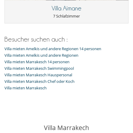
Fitnessraum
Villa Aimane
Hammam
Internetzugang (Wifi)
7 Schlafzimmer
Kabel- oder Satellitenfernsehen oder Internet
Karten- und Brettspiele
Massageliege
Massageraum
Besucher suchen auch :
Music speaker
Piano
Villa mieten Amelkis und andere Regionen 14 personen
Pool mit Überlauf
Villa mieten Amelkis und andere Regionen
Villa mieten Marrakesch 14 personen
Villa mieten Marrakesch Swimmingpool
Villa mieten Marrakesch Hauspersonal
Villa mieten Marrakesch Chef oder Koch
Villa mieten Marrakesch
Villa Marrakech