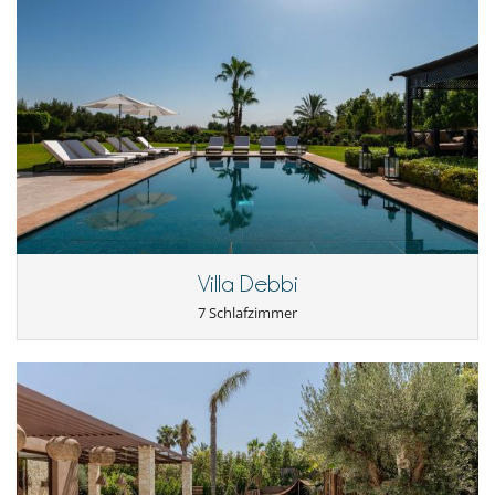
Kohlegrill
Liegestühle auf der Terrasse
Plancha
Sonnenliegen am Pool
Terrasse(n)
Für Ihren Komfort und Ihr Wohlbefinden
Fernsehraum
Kamin
Klimaanlage im ganzen Haus
Lesezimmer
Privatparkplatz
Reverse cycle air conditioner
Veranda
Villa Debbi
In der Nähe
7 Schlafzimmer
Die Villa liegt auf einem Golfplatz
Kinder
Hochstuhl
Kinder willkommen
Kinderbett
Küche und Ausstattung
Doppelkühlschrank