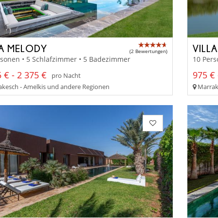
LA MELODY
VILL
(2 Bewertungen)
rsonen • 5 Schlafzimmer • 5 Badezimmer
10 Pers
 € - 2 375 €
975 € 
pro Nacht
kesch - Amelkis und andere Regionen
Marrak