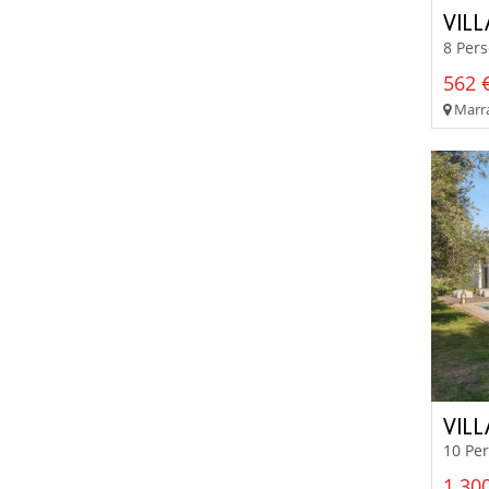
VIL
8 Per
562 €
Marra
VIL
10 Per
1 300