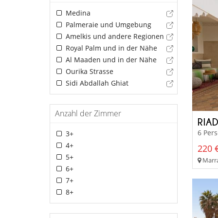
Medina
Palmeraie und Umgebung
Amelkis und andere Regionen
Royal Palm und in der Nähe
Al Maaden und in der Nähe
Ourika Strasse
Sidi Abdallah Ghiat
Anzahl der Zimmer
RIA
6 Per
3+
4+
220 €
5+
Marra
6+
7+
8+