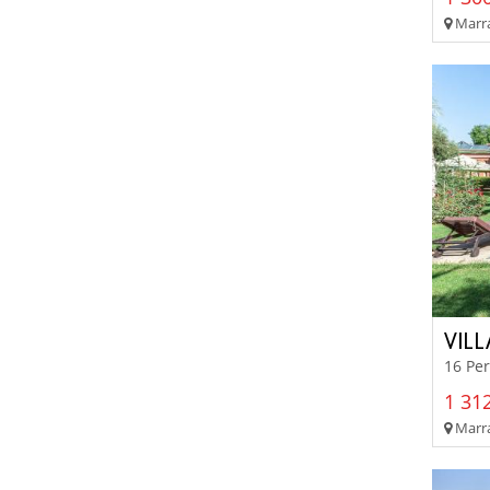
Marra
VIL
16 Per
1 312
Marra