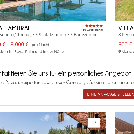
LA TAMURAH
VILL
(2 Bewertungen)
sonen (11 max.) • 5 Schlafzimmer • 5 Badezimmer
8 Perso
 € - 3 000 €
800 € 
pro Nacht
kesch - Royal Palm und in der Nähe
Marrak
taktieren Sie uns für ein persönliches Angebot
re Reisezielexperten sowie unser Concierge-Service helfen Ihnen b
EINE ANFRAGE STELLE