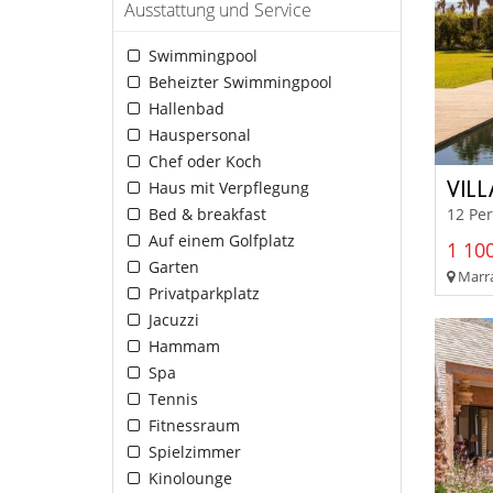
Ausstattung und Service
Swimmingpool
Beheizter Swimmingpool
Hallenbad
Hauspersonal
Chef oder Koch
VILL
Haus mit Verpflegung
Bed & breakfast
12 Per
Auf einem Golfplatz
1 100
Garten
Marra
Privatparkplatz
Jacuzzi
Hammam
Spa
Tennis
Fitnessraum
Spielzimmer
Kinolounge