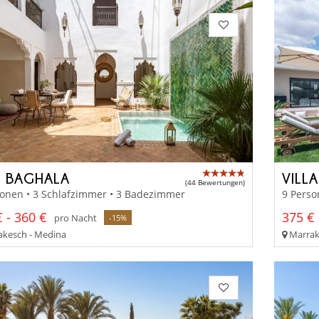
D BAGHALA
VILL
(44 Bewertungen)
sonen • 3 Schlafzimmer • 3 Badezimmer
9 Perso
 - 360 €
375 € 
pro Nacht
-15%
kesch - Medina
Marrake