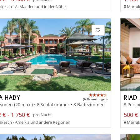
kesch - Al Maaden und in der Nähe
Marrak
LA HABY
RIAD 
(6 Bewertungen)
sonen (20 max.) • 8 Schlafzimmer • 8 Badezimmer
8 Perso
 € - 1 750 €
500 € 
pro Nacht
kesch - Amelkis und andere Regionen
Marrak