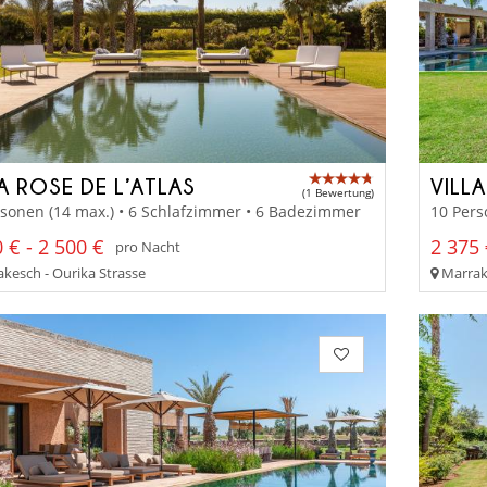
A ROSE DE L’ATLAS
VILL
(1 Bewertung)
sonen (14 max.) • 6 Schlafzimmer • 6 Badezimmer
10 Pers
 € - 2 500 €
2 375 
pro Nacht
kesch - Ourika Strasse
Marrake