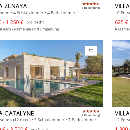
LA ZENAYA
VILL
(1 Bewertung)
sonen • 4 Schlafzimmer • 4 Badezimmer
10 Pers
 - 1 250 €
625 € 
pro Nacht
kesch - Palmeraie und Umgebung
Marrake
LA CATALYNE
VILLA
(1 Bewertung)
sonen (12 max.) • 5 Schlafzimmer • 7 Badezimmer
12 Pers
 € - 3 500 €
1 300 
pro Nacht