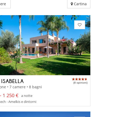
ere
Cartina
 ISABELLA
(8 opinioni)
one • 7 camere • 8 bagni
- 1 250 €
a notte
ch - Amelkis e dintorni