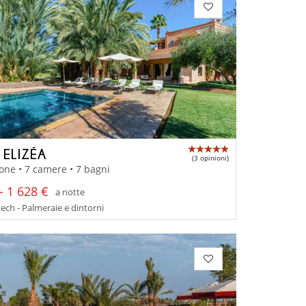
 ELIZÉA
(3 opinioni)
one • 7 camere • 7 bagni
- 1 628 €
a notte
ch - Palmeraie e dintorni