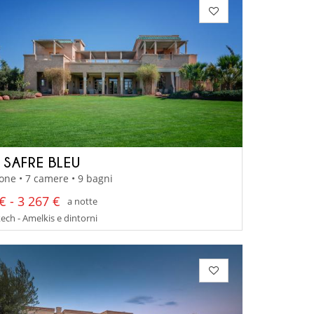
A SAFRE BLEU
one • 7 camere • 9 bagni
€ - 3 267 €
a notte
ch - Amelkis e dintorni