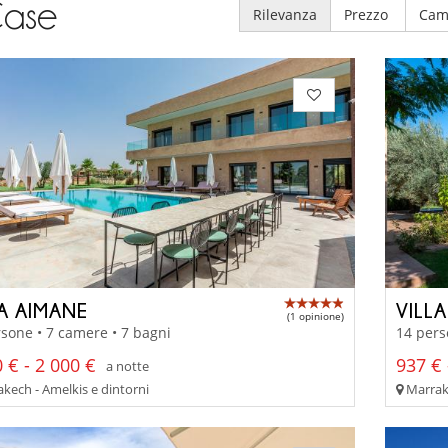
ase
Rilevanza
Prezzo
Cam
LA AIMANE
VILLA
(1 opinione)
sone • 7 camere • 7 bagni
14 pers
 € - 2 000 €
937 € 
a notte
kech - Amelkis e dintorni
Marrake