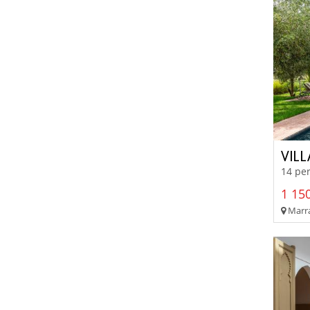
VIL
14 per
1 150
Marra