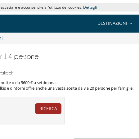
i accettare e acconsentire all’utilizzo dei cookies.
Dettagli
DESTINAZIONI
ni
per 14 persone
rrakech
a notte o da 5600 € a settimana.
kis e dintorni
offre anche una vasta scelta da 8 a 20 persone per famiglie.
RICERCA