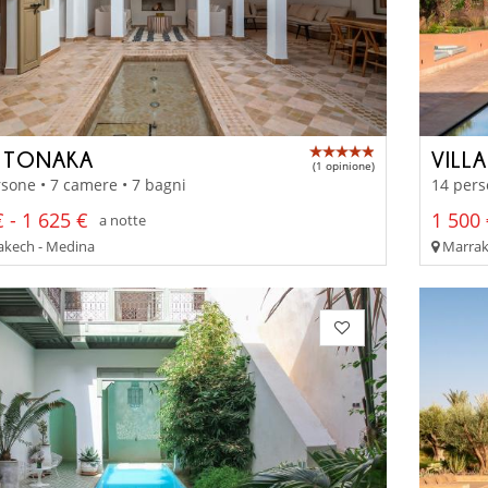
 TONAKA
VILLA
(1 opinione)
sone • 7 camere • 7 bagni
14 pers
 - 1 625 €
1 500 
a notte
kech - Medina
Marrake