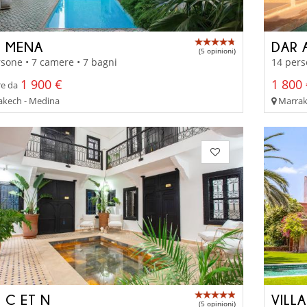
D MENA
DAR 
(5 opinioni)
sone • 7 camere • 7 bagni
14 pers
1 900 €
1 800 
re da
kech - Medina
Marrake
 C ET N
VILL
(5 opinioni)