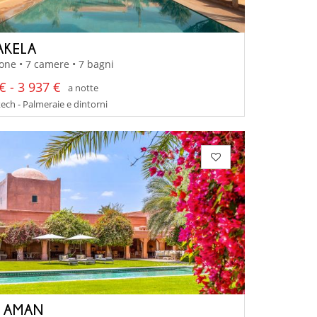
AKELA
one • 7 camere • 7 bagni
€ - 3 937 €
a notte
ch - Palmeraie e dintorni
A AMAN