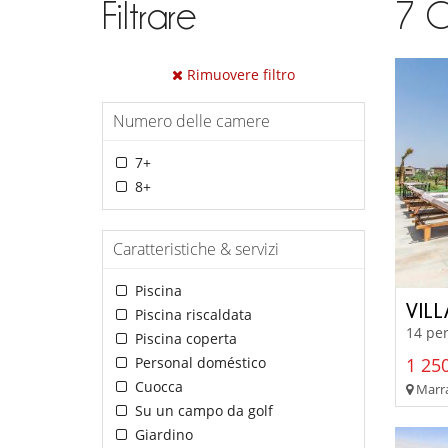
Filtrare
7
C
Rimuovere filtro
Numero delle camere
7+
8+
Caratteristiche & servizi
Piscina
VIL
Piscina riscaldata
14 per
Piscina coperta
Personal doméstico
1 250
Cuocca
Marra
Su un campo da golf
Giardino