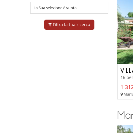
La Sua selezione è vuota
Filtra la tua ricerca
VIL
16 per
1 312
Marra
Marr