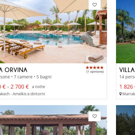
LA ORVINA
VILL
(1 opinione)
sone • 7 camere • 5 bagni
14 pers
 € - 2 700 €
1 826 
a notte
kech - Amelkis e dintorni
Marrake