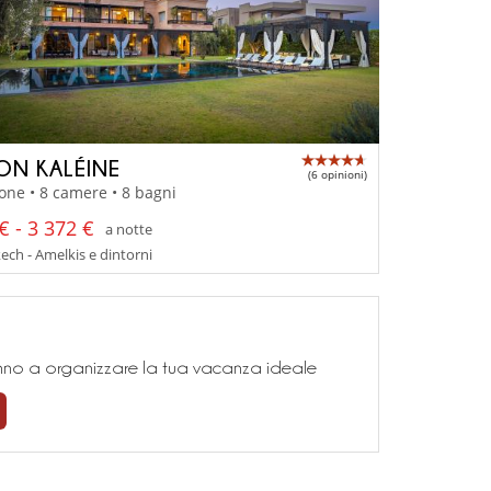
ON KALÉINE
(6 opinioni)
one • 8 camere • 8 bagni
€ - 3 372 €
a notte
ch - Amelkis e dintorni
teranno a organizzare la tua vacanza ideale