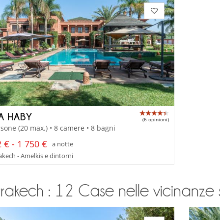
LA HABY
(6 opinioni)
sone (20 max.) • 8 camere • 8 bagni
 € - 1 750 €
a notte
kech - Amelkis e dintorni
akech : 12 Case nelle vicinanze se