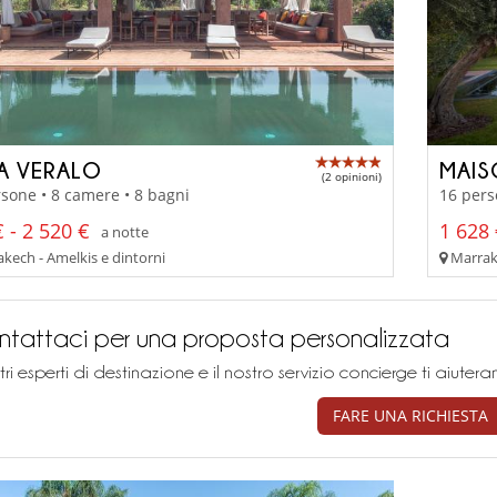
LA VERALO
MAIS
(2 opinioni)
sone • 8 camere • 8 bagni
16 pers
 - 2 520 €
1 628 
a notte
kech - Amelkis e dintorni
Marrake
tattaci per una proposta personalizzata
stri esperti di destinazione e il nostro servizio concierge ti aiu
FARE UNA RICHIESTA