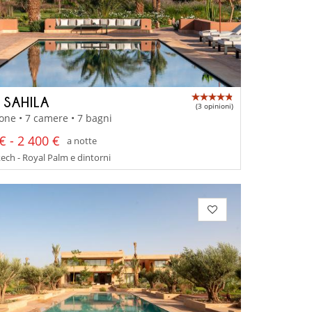
 SAHILA
(3 opinioni)
one • 7 camere • 7 bagni
€ - 2 400 €
a notte
ch - Royal Palm e dintorni