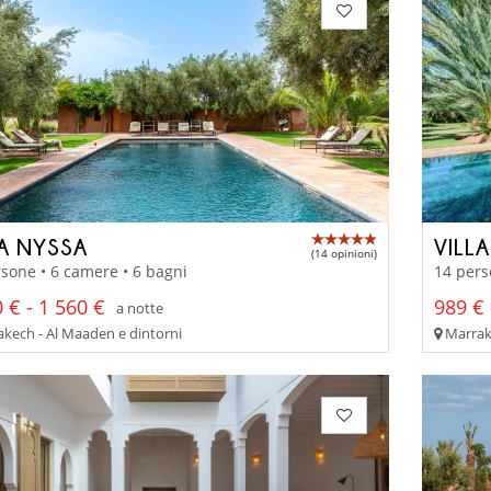
LA NYSSA
VILLA
(14 opinioni)
sone • 6 camere • 6 bagni
14 pers
 € - 1 560 €
989 € 
a notte
kech - Al Maaden e dintorni
Marrake