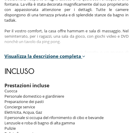
fontana. La villa è stata decorata magnificamente dal suo proprietario
con appassionata attenzione per i dettagli. Tutte le camere
dispongono di una terrazza privata e di splendide stanze da bagno in
tadlak.
Per il vostro comfort, la casa offre hammam e sala di massaggio. Nel
seminterrato, per i ragazzi, una sala da gioco, con giochi video e DVD
nonchè un tavolo da ping pong.
La villa è concepita per ricevere una o più famiglie o un gruppo di
Visualizza la descrizione completa
amici.
Puo’ essere affittata con 4 o 8 camere. Le stanze del piano terra,
benchè confortevoli, non hanno lo stesso standing che le camere del
INCLUSO
primo piano.
Prestazioni incluse
Cuocca
Giochi di società per bambini
Personale domestico e giardiniere
I bambini sono i benvenuti
Preparazione dei pasti
Letto per bebè
Concierge service
Libri per bambini
Elettricita, Acqua, Gaz
Seggiolone
Il personale si occupa del rifornimento di cibo e bevande
Tata o baby sitter su richiesta
Lenzuole e roba di bagno di alta gamma
Pulizie
Attrezzature, eventi