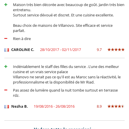
Maison très bien décorée avec beaucoup de goût. Jardin très bien
entretenu.
Surtout service dévoué et discret. Et une cuisine excellente.
Beau choix de maisons de Villanovo. Site efficace et service
parfait.
Rien à dire
CAROLINE C.
28/10/2017 - 02/11/2017
9.7
Indéniablement le staff des filles du service . L'une des meilleur
cuisine et un vrais service palace
Villanovo ne serait pas ce qu'il est au Maroc sans la réactivité, le
professionnalisme et la disponibilité de Mr Riad.
Pas assez de lumière quand la nuit tombe surtout en terrasse
rdz.
Nezha B.
19/08/2016 - 26/08/2016
8.9
La gentillesse du personnel, la qualité de la cuisine et du service,