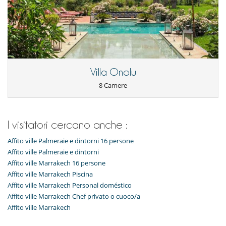
The villa itself was beautiful. Both the garden and the house
impressed.
The chef was a good cook although we often felt we were putting
her out. Fatima, the second chef and cleaner was good an had a
better attitude.
Villa Onolu
Since the location of this villa means that we ate in a lot I would
suggest menu suggestions so that guests knew what the chef can
8 Camere
do well
Andrea S.
02/10/2013 - 05/10/2013
7.1
I visitatori cercano anche :
Belle maison, très beau jardin, excellente prestations.
Affito ville Palmeraie e dintorni 16 persone
Affito ville Palmeraie e dintorni
Anissa T.
22/07/2013 - 25/07/2013
8.3
Affito ville Marrakech 16 persone
Affito ville Marrakech Piscina
Affito ville Marrakech Personal doméstico
We loved the Villa, the photo on the website doesn't do justice to
Affito ville Marrakech Chef privato o cuoco/a
the property it looks a bit like a fort on the website but in reality
the architecture of the building is in sheer harmony with the
Affito ville Marrakech
lovely surroundings of the palmeraie. The garden was well kept
and the flowers and plants just beautifull. The size was enormous