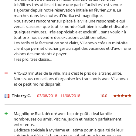
tris/filtres très utiles et toute une partie "activités" est venue
s'ajouter depuis notre réservation initiale en février 2018. La
marches dans les chutes d'Ourika est magnifique.
Nous avons rencontrer sur place à la villa une responsable qui
venait s'assurer que tout le monde était bien installé et discuter
quelques minutes. Très appréciable et exclusif… sans vouloir à
tout prix nous vendre des excusions additionnelles.
Les tarifs et la facturation sont clairs, Villanovo crée un mini-site
client qui permet d'échanger au sujet des vacances et d'avoir une
visions des montants à payer.
Très pro, très classe...
A 15-20 minutes de la ville, mais c'est le prix de la tranquillité.
Nous vous conseillons d'organiser les transports avec Villanovo
et ce petit moins disparaît.
Thierry C.
03/08/2018 - 11/08/2018
10.0
Magnifique Riad, décoré avec bcp de goût, idéal famille
nombreuses ou amis. Piscine, jardin et maison parfaitement
entretenus.
Dédicace spéciale à Myriame et Fatima pour la qualité de leur
cuisine (un délice à chaque repas autant pour les grands que