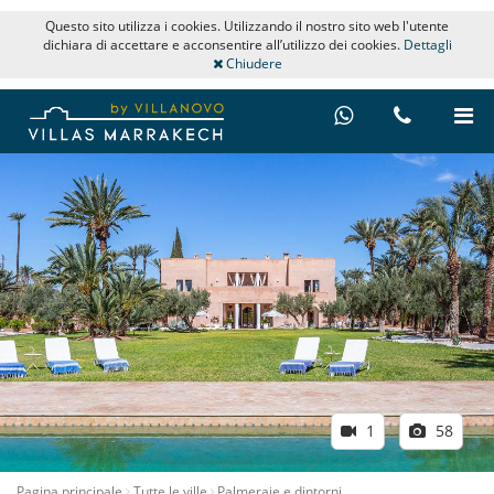
Questo sito utilizza i cookies. Utilizzando il nostro sito web l'utente
dichiara di accettare e acconsentire all’utilizzo dei cookies.
Dettagli
Chiudere
1
58
Pagina principale
Tutte le ville
Palmeraie e dintorni