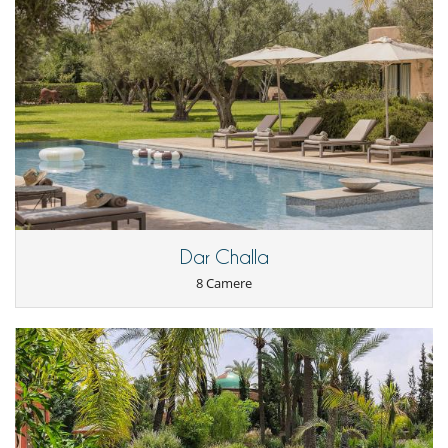
Il est dommage de ne pas avoir le planning des disponibilités en
temps réel des villas. Contrairement à la personne chargée de
L'Espagne et qui n'est jamais revenu vers nous après le premier
contact, Ryad lui est très reactif Pour le Maroc et ce quelque soit
l'heure du jour ou de la nuit . Très pro , Il a toujours du répondre
à notre niveau d'exigence . C'est grace a lui que nous choisirons
uniquement Villanovo pour nos voyages au Maroc.
Des lits trop petits, la localisation et un manque d'éclairage . Un
peu plus de lumière rajouterait encore plus d'élégance au jardin ,
a la maison et rendrait moins oppressantes certaines pièces . Un
majordome agréable la première partie du séjour puis distant,
froid et limite désagréable sans qu'on ne sache pourquoi.
Dar Challa
Laurant J.
17/08/2014 - 25/08/2014
8.9
8 Camere
Un site magnifique. La maison est très spacieuse. La décoration
est de très bon goût. Les chambres qui ont la vue sur la piscine
sont splendides.
Mes interlocuteurs de VillaNovo (notamment Riad) sont très
réactifs.
Olivier P.
19/10/2013 - 27/10/2013
9.7