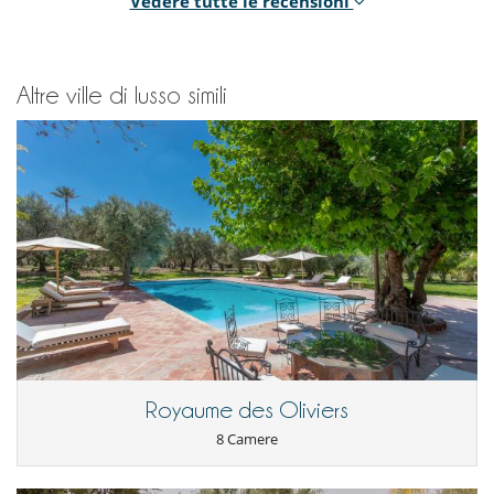
Vedere tutte le recensioni
la décoration de la maison, la beauté des jardins.
Les escaliers raides et dangeureux.
Altre ville di lusso simili
Sylvie L.
25/04/2015 - 02/05/2015
10.0
Tres belle maison, spacieuse et meublée avec beaucoup de gout !
On se sent a la fois dans un lieu luxueux mais pas impersonnel
pour autant. Le personnel est d'une disponibilité et d'une
discrétion absolue et s'assure que le séjour se déroule
parfaitement .. Un grand merci a Abdou et son equipe pour leur
accueil chaleureux et tres attentione.
Rien a dire en dehors du fait que l'escalier intérieur est un peu
trop raide et les portes des toilettes dans les chambres peu
pratiques :-) mais c'est vraiment pour écrire quelque chose !
Sarah H.
03/04/2015 - 08/04/2015
10.0
Royaume des Oliviers
Incontestablement son service grace à a Fatima et la cuisine
8 Camere
grace a Myriam . La qualité, le niveau d'exigence d'un vrai service
"Palace".