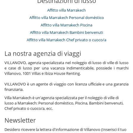
Destinazioni di lusso
The matrass was for some of us a bit to hard but that's also
personal taste.
Affitto villa Marrakech
Affitto villa Marrakech Personal doméstico
Sophie S.
27/04/2013 - 04/05/2013
8.9
Affitto villa Marrakech Piscina
Affitto villa Marrakech Bambini benvenuti
Sa superficie, sa décoration raffinée , son personnel très
Affitto villa Marrakech Chef privato o cuoco/a
disponible et très agréable , son jardin avec ces recoins
Piste d'accès à la villa
La nostra agenzia di viaggi
Thierry Q.
16/05/2012 - 20/05/2012
9.7
VILLANOVO, agenzia specializzata nel noleggio di lusso di ville di lusso
e case di lusso per una vacanza indimenticabile, possiede i marchi
Villanovo, 1001 Villas e Ibiza House Renting.
Accueillante, conviviale, bon service, beau jardin
VILLANOVO è un agente di viaggio con licenza ufficiale e una garanzia
Pas d'internet comme annoncé .
finanziaria.
Piscine pas très appropriée pour les enfants.
Villa Marrakech è un'agenzia specializzata per il noleggio di ville di
lusso a Marrakech: Personal doméstico, Piscina, Bambini benvenuti,
Daniel K.
21/04/2012 - 27/04/2012
8.0
Chef privato o cuoco/a, ecc.
Newsletter
Merci pour ce séjour très agréable et pour toutes les facilities que
vous nous avez proposés. La maison était très belle et très
Desidero ricevere la lettera d'informazione di Villanovo (Inserisci il tuo
confortable. L'équipe dévouée et gentille. Abdeljallil est très pro et