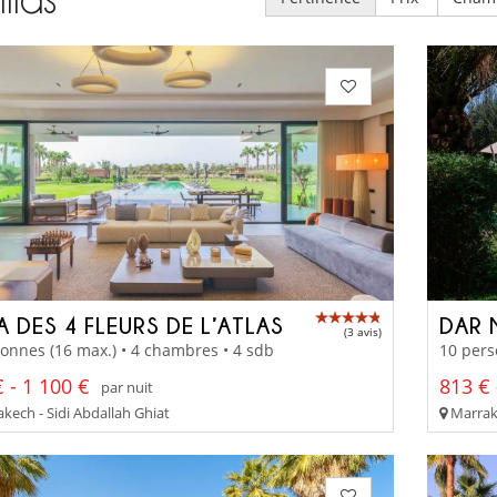
A DES 4 FLEURS DE L’ATLAS
DAR 
(3 avis)
onnes (16 max.) • 4 chambres • 4 sdb
10 pers
 - 1 100 €
813 € 
par nuit
kech - Sidi Abdallah Ghiat
Marrake