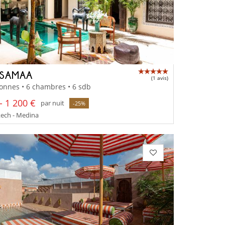
 SAMAA
(1 avis)
onnes • 6 chambres • 6 sdb
- 1 200 €
par nuit
-25%
ech - Medina