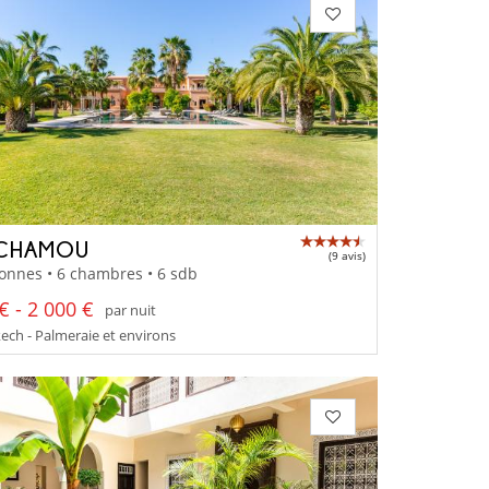
 CHAMOU
(9 avis)
onnes • 6 chambres • 6 sdb
€ - 2 000 €
par nuit
ch - Palmeraie et environs