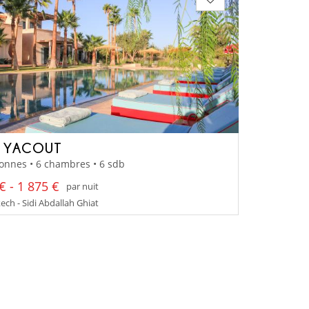
A YACOUT
onnes • 6 chambres • 6 sdb
€ - 1 875 €
par nuit
ch - Sidi Abdallah Ghiat