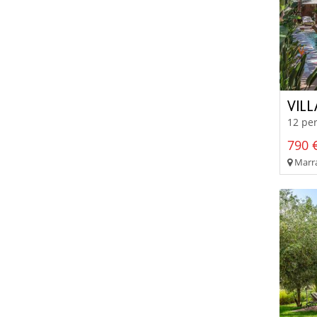
VIL
12 per
790 €
Marra