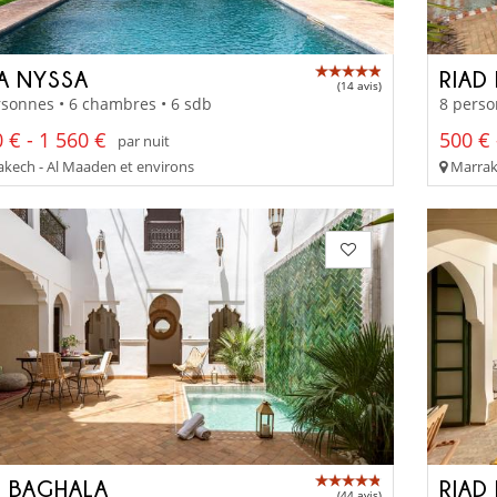
LA NYSSA
RIAD
(14 avis)
sonnes • 6 chambres • 6 sdb
8 perso
 € - 1 560 €
500 € 
par nuit
kech - Al Maaden et environs
Marrak
D BAGHALA
RIAD
(44 avis)