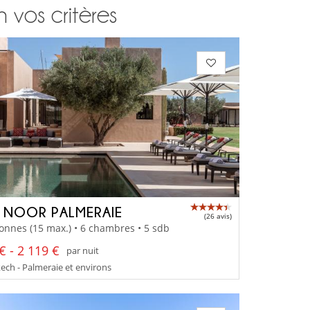
n vos critères
A NOOR PALMERAIE
(26 avis)
onnes (15 max.) • 6 chambres • 5 sdb
€ - 2 119 €
par nuit
ch - Palmeraie et environs