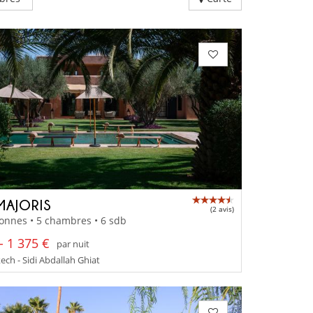
MAJORIS
(2 avis)
onnes • 5 chambres • 6 sdb
- 1 375 €
par nuit
ch - Sidi Abdallah Ghiat