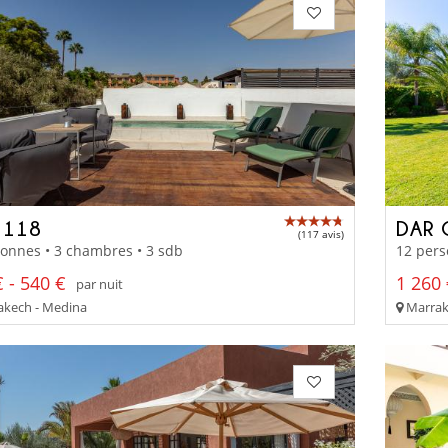
 118
DAR
(117 avis)
onnes • 3 chambres • 3 sdb
12 pers
 - 540 €
1 260 
par nuit
kech - Medina
Marrake