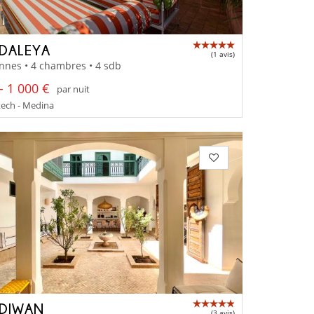
 DALEYA
(1 avis)
nnes • 4 chambres • 4 sdb
- 1 000 €
par nuit
ech - Medina
 DIWAN
(3 avis)