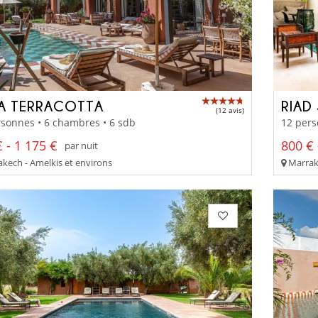
LA TERRACOTTA
RIAD
(12 avis)
sonnes • 6 chambres • 6 sdb
12 pers
 - 1 175 €
800 € 
par nuit
kech - Amelkis et environs
Marrak