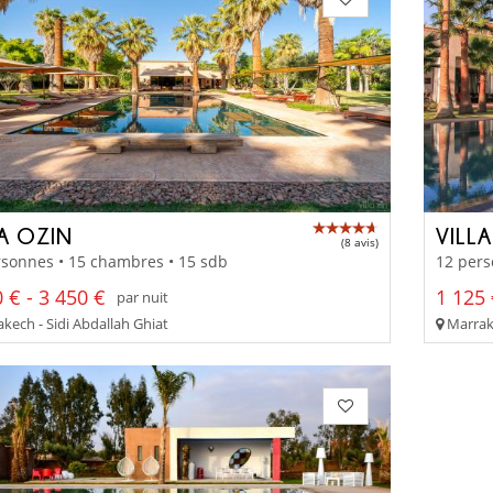
LA OZIN
VILL
(8 avis)
rsonnes • 15 chambres • 15 sdb
12 pers
 € - 3 450 €
1 125 
par nuit
kech - Sidi Abdallah Ghiat
Marrake