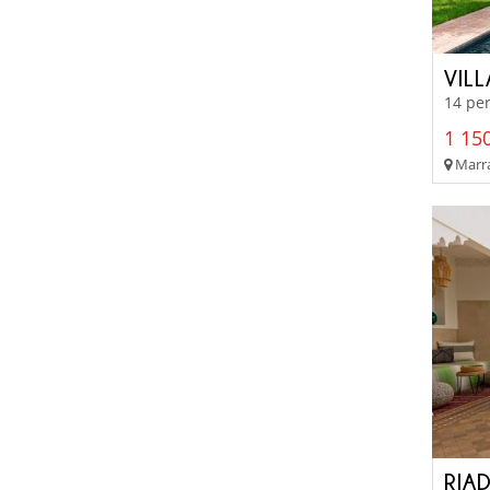
VIL
14 per
1 150
Marra
RIA