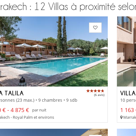
akech : 12 Villas à proximité selo
A TALILA
VILL
(6 avis)
sonnes (23 max.) • 9 chambres • 9 sdb
10 pers
 € - 4 875 €
1 163 
par nuit
kech - Royal Palm et environs
Marrake