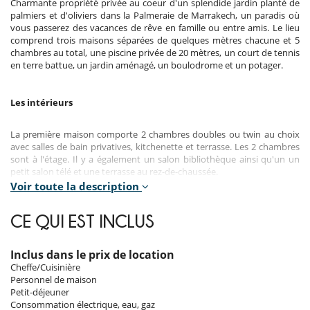
Charmante propriété privée au coeur d'un splendide jardin planté de
palmiers et d'oliviers dans la Palmeraie de Marrakech, un paradis où
vous passerez des vacances de rêve en famille ou entre amis. Le lieu
comprend trois maisons séparées de quelques mètres chacune et 5
chambres au total, une piscine privée de 20 mètres, un court de tennis
en terre battue, un jardin aménagé, un boulodrome et un potager.
Les intérieurs
La première maison comporte 2 chambres doubles ou twin au choix
avec salles de bain privatives, kitchenette et terrasse. Les 2 chambres
sont à l'étage. Il y a également un salon bibliothèque ainsi qu'un un
petit salon télé et une terrasse au rez-de-chaussée.
Voir toute la description
La seconde maison comporte une grande chambre en rez-de-jardin
avec son salon,
une salle de bains intérieure et une salle
kitchenette,
CE QUI EST INCLUS
de bains extérieure ainsi qu'un dressing et une terrasse privative
extérieure.
Inclus dans le prix de location
La troisième villa, celle qui est le plus proche de la piscine comporte :
Cheffe/Cuisinière
- 1 grand salon avec cheminée,
Personnel de maison
- 1 salle à manger,
Petit-déjeuner
- 1 salle à manger extérieure,
Consommation électrique, eau, gaz
- un salon extérieur,