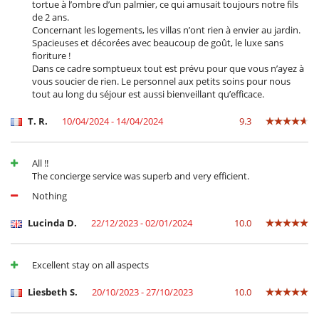
tortue à l’ombre d’un palmier, ce qui amusait toujours notre fils
de 2 ans.
Concernant les logements, les villas n’ont rien à envier au jardin.
Spacieuses et décorées avec beaucoup de goût, le luxe sans
fioriture !
Dans ce cadre somptueux tout est prévu pour que vous n’ayez à
vous soucier de rien. Le personnel aux petits soins pour nous
tout au long du séjour est aussi bienveillant qu’efficace.
T. R.
10/04/2024 - 14/04/2024
9.3
All !!
The concierge service was superb and very efficient.
Nothing
Lucinda D.
22/12/2023 - 02/01/2024
10.0
Excellent stay on all aspects
Liesbeth S.
20/10/2023 - 27/10/2023
10.0