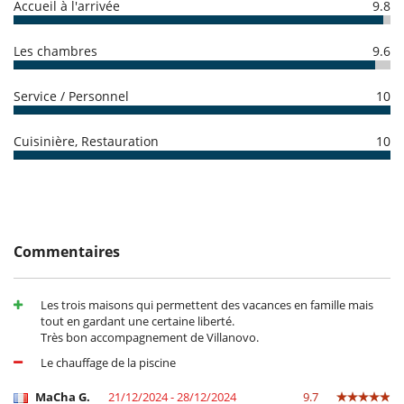
Accueil à l'arrivée
9.8
- Annulation à moins de
45 Jours
avant l'arrivée :
100 %
du montant
Loisirs, bien-être & activités sportives
total de la réservation est dû à Villanovo.
- Non présentation (No show)
100 %
du montant total de la
Accès Internet (fibre optique, wifi)
Les chambres
9.6
réservation est dû à Villanovo
Piscine extérieure chauffée
Programmes du cable ou satellite
Service / Personnel
10
Projecteur
Salle de jeux
Table de ping-pong
Cuisinière, Restauration
10
Terrain de pétanque
Terrain de tennis commun
TV
Personnel
Cuisinière
Femme de ménage
Commentaires
Majordome
Personnel de maison
Les trois maisons qui permettent des vacances en famille mais
Pour votre confort et votre agrément
tout en gardant une certaine liberté.
Air conditionné dans toute la maison
Très bon accompagnement de Villanovo.
Blanchisserie
Chauffage central
Le chauffage de la piscine
Cheminée
Salle à manger
MaCha G.
21/12/2024 - 28/12/2024
9.7