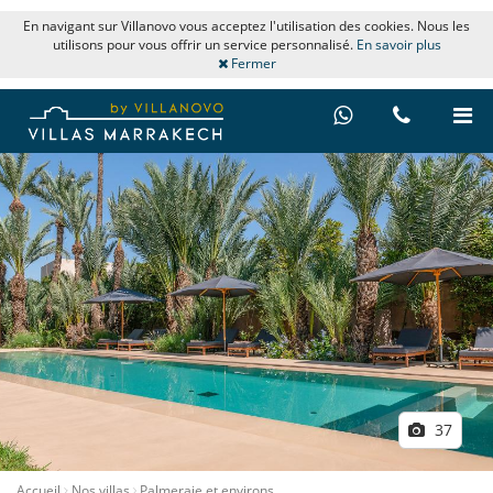
En navigant sur Villanovo vous acceptez l'utilisation des cookies. Nous les
utilisons pour vous offrir un service personnalisé.
En savoir plus
Fermer
37
Accueil
Nos villas
Palmeraie et environs