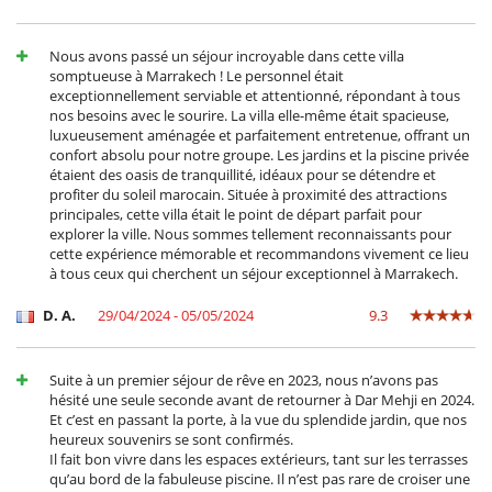
Salon
Sèche-cheveux
Terrasses
Nous avons passé un séjour incroyable dans cette villa
somptueuse à Marrakech ! Le personnel était
exceptionnellement serviable et attentionné, répondant à tous
nos besoins avec le sourire. La villa elle-même était spacieuse,
luxueusement aménagée et parfaitement entretenue, offrant un
confort absolu pour notre groupe. Les jardins et la piscine privée
étaient des oasis de tranquillité, idéaux pour se détendre et
profiter du soleil marocain. Située à proximité des attractions
principales, cette villa était le point de départ parfait pour
explorer la ville. Nous sommes tellement reconnaissants pour
cette expérience mémorable et recommandons vivement ce lieu
à tous ceux qui cherchent un séjour exceptionnel à Marrakech.
D. A.
29/04/2024 - 05/05/2024
9.3
Suite à un premier séjour de rêve en 2023, nous n’avons pas
hésité une seule seconde avant de retourner à Dar Mehji en 2024.
Et c’est en passant la porte, à la vue du splendide jardin, que nos
heureux souvenirs se sont confirmés.
Il fait bon vivre dans les espaces extérieurs, tant sur les terrasses
qu’au bord de la fabuleuse piscine. Il n’est pas rare de croiser une