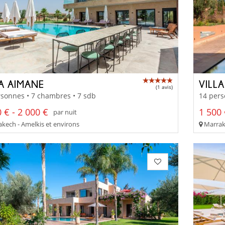
LA AIMANE
VILLA
(1 avis)
sonnes • 7 chambres • 7 sdb
14 pers
 € - 2 000 €
1 500 
par nuit
kech - Amelkis et environs
Marrake