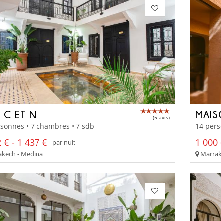
 C ET N
MAIS
(5 avis)
sonnes • 7 chambres • 7 sdb
14 pers
 € - 1 437 €
1 000 
par nuit
kech - Medina
Marrak