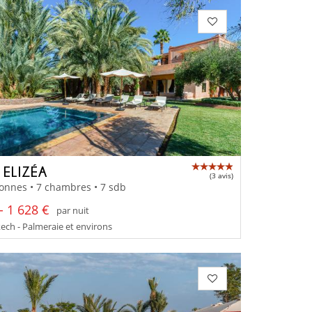
 ELIZÉA
(3 avis)
onnes • 7 chambres • 7 sdb
- 1 628 €
par nuit
ch - Palmeraie et environs