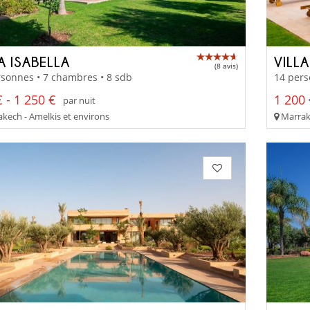
A ISABELLA
VILL
(8 avis)
sonnes • 7 chambres • 8 sdb
14 pers
 - 1 250 €
1 200 
par nuit
kech - Amelkis et environs
Marrake