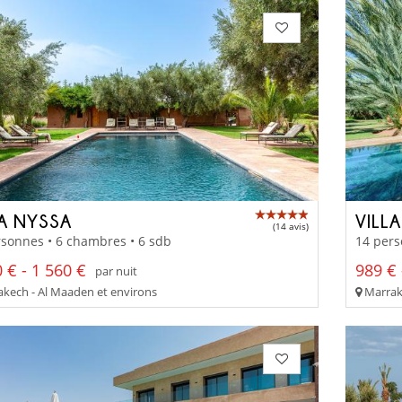
LA NYSSA
VILLA
(14 avis)
sonnes • 6 chambres • 6 sdb
14 pers
 € - 1 560 €
989 € 
par nuit
kech - Al Maaden et environs
Marrake