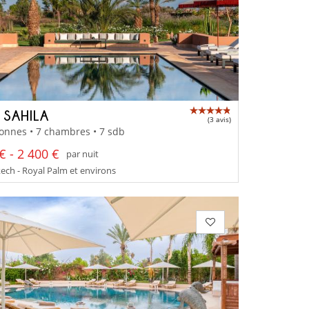
 SAHILA
(3 avis)
onnes • 7 chambres • 7 sdb
€ - 2 400 €
par nuit
ch - Royal Palm et environs