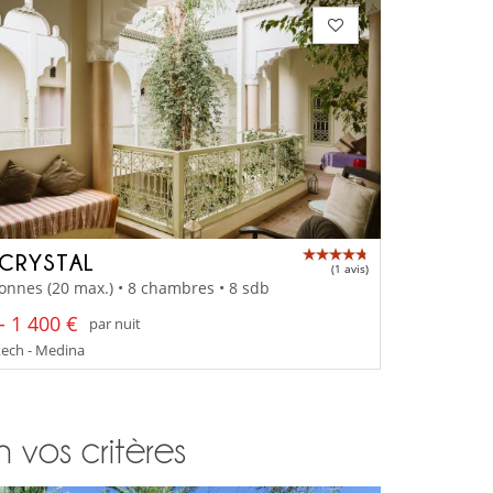
 CRYSTAL
(1 avis)
onnes (20 max.) • 8 chambres • 8 sdb
- 1 400 €
par nuit
ech - Medina
n vos critères