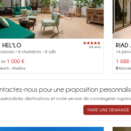
 HEL'LO
RIAD 
(28 avis)
sonnes • 8 chambres • 8 sdb
14 pers
1 000 €
1 688 
r de
kech - Medina
Marrak
tactez-nous pour une proposition personnali
spécialistes destinations et notre service de conciergerie organ
FAIRE UNE DEMANDE