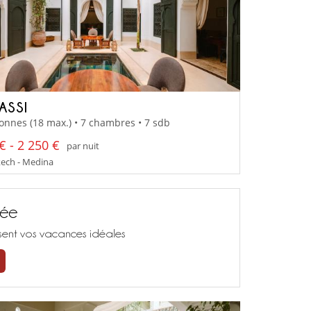
ASSI
onnes (18 max.) • 7 chambres • 7 sdb
€ - 2 250 €
par nuit
ech - Medina
sée
isent vos vacances idéales