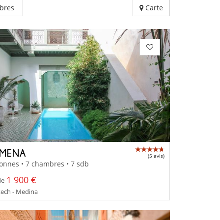
bres
Carte
 MENA
(5 avis)
onnes • 7 chambres • 7 sdb
1 900 €
de
ech - Medina