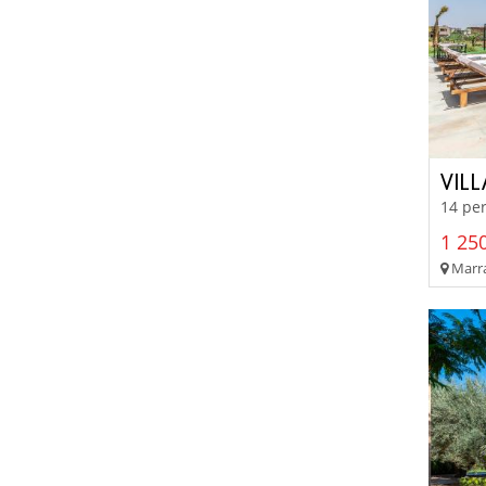
VIL
14 per
1 250
Marra