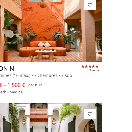
ON N
(2 avis)
onnes (16 max.) • 7 chambres • 7 sdb
€ - 1 500 €
par nuit
ech - Medina