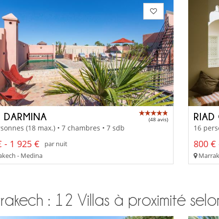
D DARMINA
RIAD
(48 avis)
sonnes (18 max.) • 7 chambres • 7 sdb
16 pers
 - 1 925 €
800 € 
par nuit
kech - Medina
Marrak
akech : 12 Villas à proximité selo