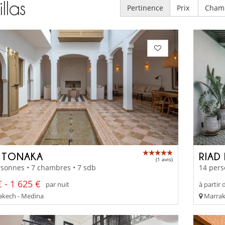
illas
Pertinence
Prix
Cham
 TONAKA
RIAD
(1 avis)
sonnes • 7 chambres • 7 sdb
14 pers
 - 1 625 €
par nuit
à partir 
kech - Medina
Marrak