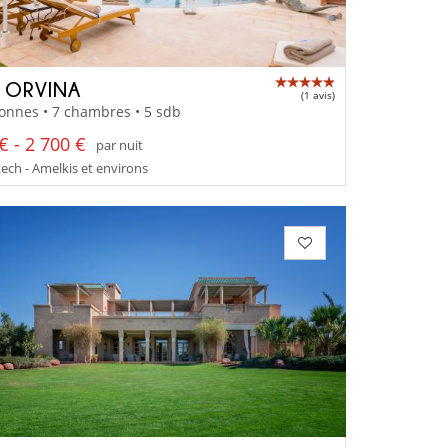
A ORVINA
(1 avis)
onnes • 7 chambres • 5 sdb
€ - 2 700 €
par nuit
ch - Amelkis et environs