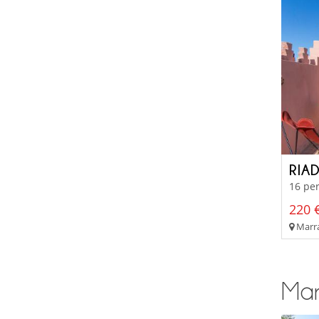
RIA
16 per
220 €
Marra
Marr