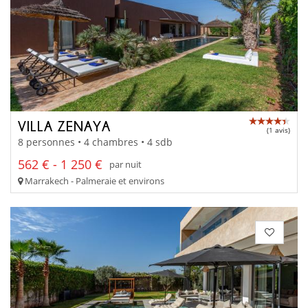
VILLA ZENAYA
(1 avis)
8 personnes • 4 chambres • 4 sdb
562 € - 1 250 €
par nuit
Marrakech - Palmeraie et environs