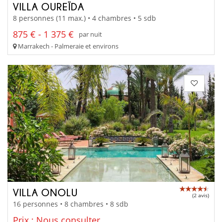
VILLA OUREÏDA
8 personnes (11 max.) • 4 chambres • 5 sdb
875 € - 1 375 €
par nuit
Marrakech - Palmeraie et environs
VILLA ONOLU
(2 avis)
16 personnes • 8 chambres • 8 sdb
Prix : Nous consulter