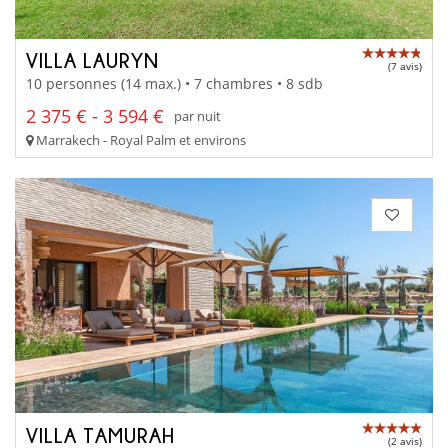
VILLA LAURYN
(7 avis)
10 personnes (14 max.) • 7 chambres • 8 sdb
2 375 € - 3 594 €
par nuit
Marrakech - Royal Palm et environs
VILLA TAMURAH
(2 avis)