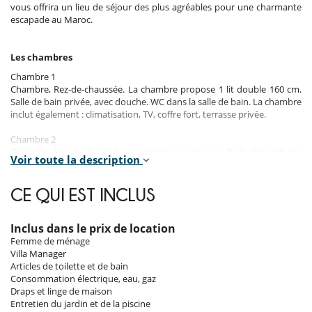
vous offrira un lieu de séjour des plus agréables pour une charmante
escapade au Maroc.
Les chambres
Chambre 1
Chambre, Rez-de-chaussée. La chambre propose 1 lit double 160 cm.
Salle de bain privée, avec douche. WC dans la salle de bain. La chambre
inclut également : climatisation, TV, coffre fort, terrasse privée.
Chambre 2
Chambre, Rez-de-chaussée. La chambre propose 1 lit double 160 cm.
Voir toute la description
Salle de bain privée, avec douche. WC dans la salle de bain. La chambre
inclut également : climatisation, TV, dressing, terrasse privée.
CE QUI EST INCLUS
Chambre 3
Chambre, 1er étage. La chambre propose 1 lit double 160 cm
transformable en lits twin. Salle de bain privée, avec douche. WC dans
Inclus dans le prix de location
la salle de bain. La chambre inclut également : climatisation, TV.
Femme de ménage
Villa Manager
Chambre 4
Articles de toilette et de bain
Chambre, 1er étage. La chambre propose 1 lit double 160 cm. Salle de
Consommation électrique, eau, gaz
bain privée, avec douche. WC dans la salle de bain. La chambre inclut
Draps et linge de maison
également : climatisation, TV, terrasse privée.
Entretien du jardin et de la piscine