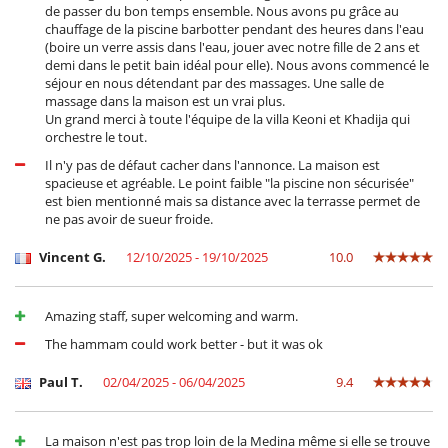
de passer du bon temps ensemble. Nous avons pu grâce au
chauffage de la piscine barbotter pendant des heures dans l'eau
Equipement, installations, évènements
(boire un verre assis dans l'eau, jouer avec notre fille de 2 ans et
Cave à vin
demi dans le petit bain idéal pour elle). Nous avons commencé le
Chariot de golf
séjour en nous détendant par des massages. Une salle de
Coffre fort
massage dans la maison est un vrai plus.
Un grand merci à toute l'équipe de la villa Keoni et Khadija qui
Loisirs, bien-être & activités sportives
orchestre le tout.
Accès internet (wifi)
Babyfoot
Il n'y pas de défaut cacher dans l'annonce. La maison est
Bar
spacieuse et agréable. Le point faible "la piscine non sécurisée"
Billard
est bien mentionné mais sa distance avec la terrasse permet de
Cartes et jeux de société
ne pas avoir de sueur froide.
Hammam
Livres
Vincent G.
12/10/2025 - 19/10/2025
10.0
Music speaker
Piscine à filtration sel
Piscine extérieure chauffée
Amazing staff, super welcoming and warm.
Programmes du cable ou satellite
Salle de massage
The hammam could work better - but it was ok
Spa (espace de soins complet et dédié)
Terrain de pétanque
Paul T.
02/04/2025 - 06/04/2025
9.4
TV
Voiturette de golf
La maison n'est pas trop loin de la Medina même si elle se trouve