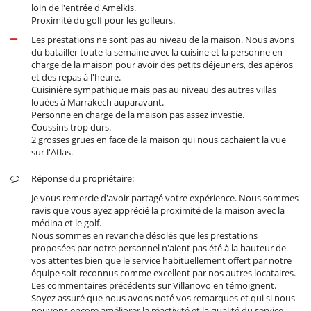
Personnel
loin de l'entrée d'Amelkis.
Cuisinière
Proximité du golf pour les golfeurs.
Femme de ménage
Propriété avec du personnel
Les prestations ne sont pas au niveau de la maison. Nous avons
du batailler toute la semaine avec la cuisine et la personne en
Pour votre confort et votre agrément
charge de la maison pour avoir des petits déjeuners, des apéros
Air conditionné dans toute la maison
et des repas à l'heure.
Bibliothèque
Cuisinière sympathique mais pas au niveau des autres villas
Cheminée
louées à Marrakech auparavant.
Climatisation réversible
Personne en charge de la maison pas assez investie.
Espace de relaxation
Coussins trop durs.
Garage ou place de parking privé
2 grosses grues en face de la maison qui nous cachaient la vue
Jacuzzi intérieur
sur l'Atlas.
Salon et salle à manger réunis
Salon TV
Réponse du propriétaire:
Je vous remercie d'avoir partagé votre expérience. Nous sommes
ravis que vous ayez apprécié la proximité de la maison avec la
médina et le golf.
Nous sommes en revanche désolés que les prestations
proposées par notre personnel n'aient pas été à la hauteur de
vos attentes bien que le service habituellement offert par notre
équipe soit reconnus comme excellent par nos autres locataires.
Les commentaires précédents sur Villanovo en témoignent.
Soyez assuré que nous avons noté vos remarques et qui si nous
pouvons encore améliorer la réactivité et la qualité du service,