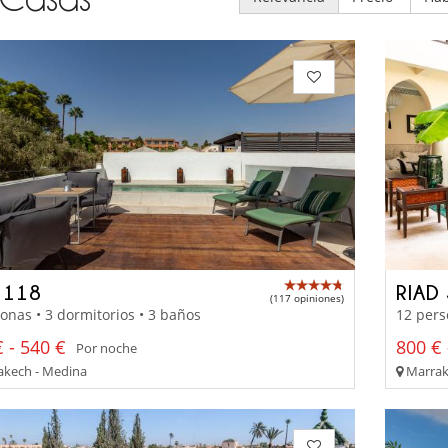
 118
RIAD
(117 opiniones)
onas • 3 dormitorios • 3 baños
12 pers
 - 540 €
800 € 
Por noche
kech - Medina
Marrak