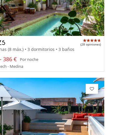
Z5
(28 opiniones)
nas (8 máx.) • 3 dormitorios • 3 baños
- 386 €
Por noche
ech - Medina