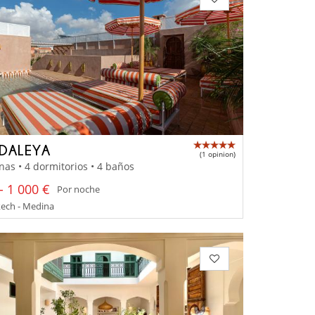
 DALEYA
(1 opinion)
nas • 4 dormitorios • 4 baños
- 1 000 €
Por noche
ech - Medina