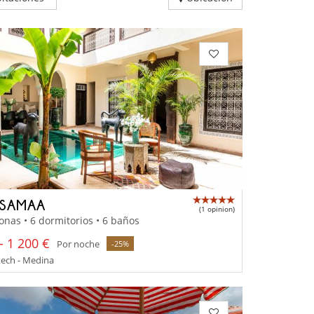
 SAMAA
(1 opinion)
onas • 6 dormitorios • 6 baños
- 1 200 €
Por noche
-25%
ech - Medina