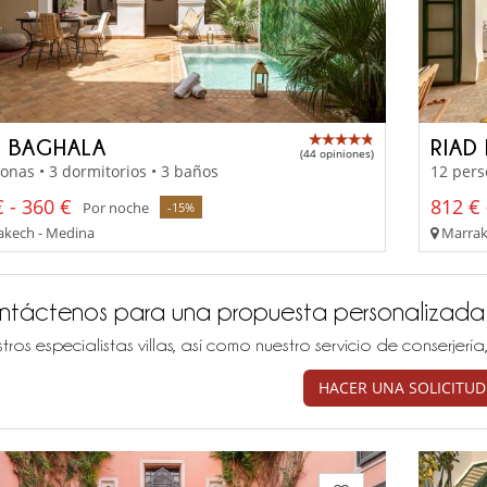
D BAGHALA
RIAD
(44 opiniones)
onas • 3 dormitorios • 3 baños
12 pers
 - 360 €
812 € 
Por noche
-15%
kech - Medina
Marrak
ntáctenos para una propuesta personalizada
tros especialistas villas, así como nuestro servicio de conserjer
HACER UNA SOLICITUD