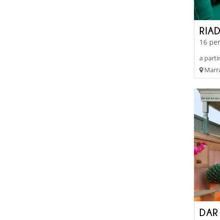
RIAD
16 per
a parti
Marra
DAR