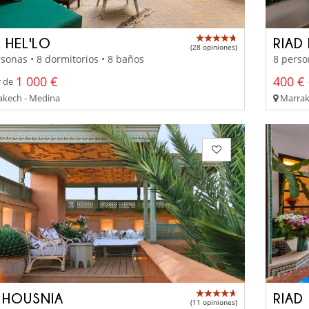
 HEL'LO
RIAD
(28 opiniones)
sonas • 8 dormitorios • 8 baños
8 perso
1 000 €
400 € 
r de
kech - Medina
Marrak
 HOUSNIA
RIAD
(11 opiniones)