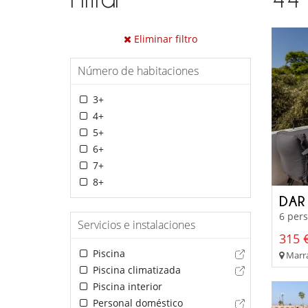
Eliminar filtro
Número de habitaciones
3+
4+
5+
6+
7+
8+
DAR
6 pers
Servicios e instalaciones
315 €
Piscina
Marra
Piscina climatizada
Piscina interior
Personal doméstico