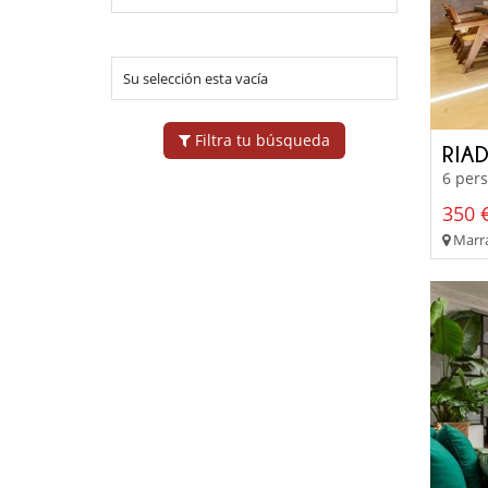
Su selección esta vacía
Filtra tu búsqueda
RIA
6 pers
350 €
Marra