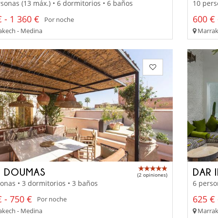
sonas (13 máx.) • 6 dormitorios • 6 baños
10 pers
 - 1 360 €
600 € 
Por noche
kech - Medina
Marrak
D DOUMAS
DAR 
(2 opiniones)
onas • 3 dormitorios • 3 baños
6 perso
 - 750 €
625 € 
Por noche
kech - Medina
Marrak