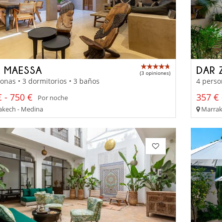
D MAESSA
DAR 
(3 opiniones)
onas • 3 dormitorios • 3 baños
4 perso
 - 750 €
357 € 
Por noche
kech - Medina
Marrak