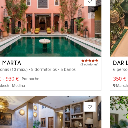
D MARTA
DAR 
(2 opiniones)
onas (10 máx.) • 5 dormitorios • 5 baños
6 perso
 - 930 €
350 € 
Por noche
kech - Medina
Marrak