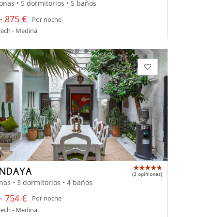
onas • 5 dormitorios • 5 baños
- 875 €
Por noche
ech - Medina
INDAYA
(3 opiniones)
nas • 3 dormitorios • 4 baños
- 754 €
Por noche
ech - Medina