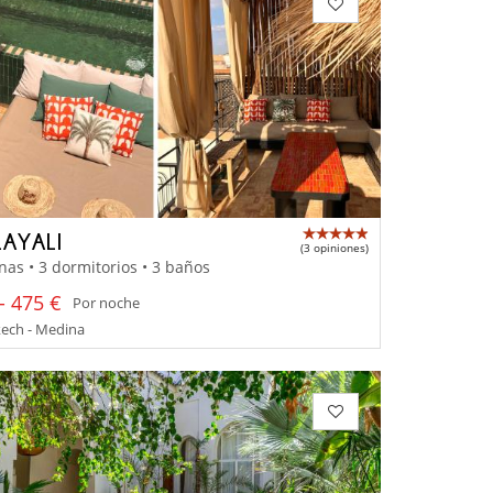
LAYALI
(3 opiniones)
nas • 3 dormitorios • 3 baños
- 475 €
Por noche
ech - Medina