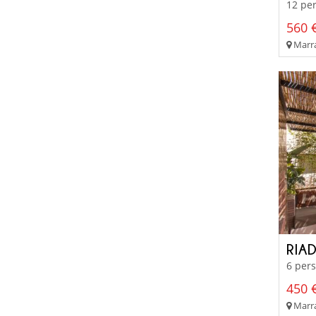
12 per
560 €
Marra
RIA
6 pers
450 €
Marra