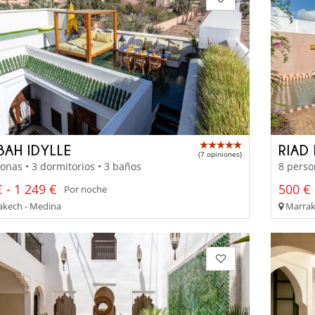
BAH IDYLLE
RIAD
(7 opiniones)
onas • 3 dormitorios • 3 baños
8 perso
 - 1 249 €
500 € 
Por noche
kech - Medina
Marrak