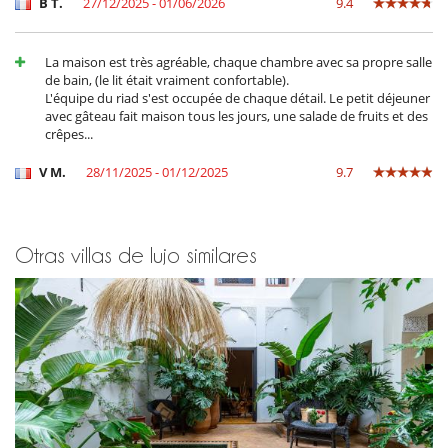
B T.
27/12/2025 - 01/06/2026
9.4
Bar exterior
La casa no tiene piscina
Para su comodidad y agrado
La maison est très agréable, chaque chambre avec sa propre salle
Aire acondicionado en toda la casa
de bain, (le lit était vraiment confortable).
Azotea
L'équipe du riad s'est occupée de chaque détail. Le petit déjeuner
Chimenea
avec gâteau fait maison tous les jours, une salade de fruits et des
Reverse cycle air conditioner
crêpes...
Sala de lectura
Salón
V M.
28/11/2025 - 01/12/2025
9.7
Salón y comedor en el mismo espacio
Para sus comidas
Bed & Breakfast
Otras villas de lujo similares
Personal
Cocinero / Señora de la limpieza