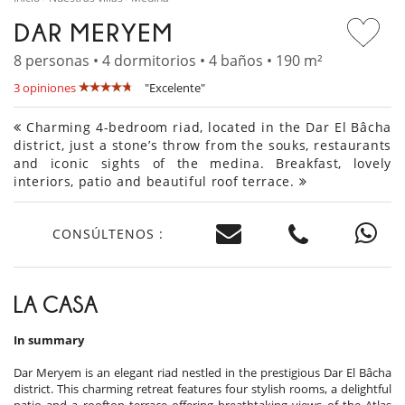
DAR MERYEM
8 personas • 4 dormitorios • 4 baños • 190 m²
3 opiniones
"Excelente"
Charming 4-bedroom riad, located in the Dar El Bâcha
district, just a stone’s throw from the souks, restaurants
and iconic sights of the medina. Breakfast, lovely
interiors, patio and beautiful roof terrace.
CONSÚLTENOS :
LA CASA
In summary
Dar Meryem is an elegant riad nestled in the prestigious Dar El Bâcha
district. This charming retreat features four stylish rooms, a delightful
patio and a rooftop terrace offering breathtaking views of the Atlas