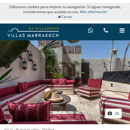
Utilizamos cookies para mejorar tu navegación. Si sigues navegando,
consideramos que aceptas su uso.
Más información
Cerrar
26
Inicio
Nuestras villas
Medina