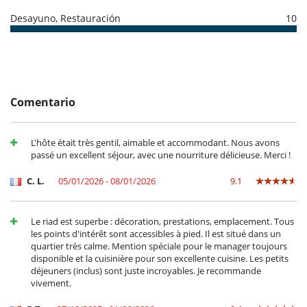
Desayuno, Restauración
10
Electrodoméstico
Cocina independiente
Cocina totalmente equipada
Frigorífico
Máquina de café
Comentario
En el exterior
Cenadores a cielo abierto
Cocina de verano
L'hôte était très gentil, aimable et accommodant. Nous avons
Lounge en el patio
passé un excellent séjour, avec une nourriture délicieuse. Merci !
Lounge en la terraza
Tumbonas en la terraza
C. L.
05/01/2026 - 08/01/2026
9.1
Equipos, instalaciones, eventos
Caja fuerte
Le riad est superbe : décoration, prestations, emplacement. Tous
Extintor
les points d'intérêt sont accessibles à pied. Il est situé dans un
quartier très calme. Mention spéciale pour le manager toujours
Niños
disponible et la cuisinière pour son excellente cuisine. Les petits
Los niños son bienvenidos
déjeuners (inclus) sont juste incroyables. Je recommande
vivement.
Ocios y actividades deportivas
Acceso a internet (wifi)