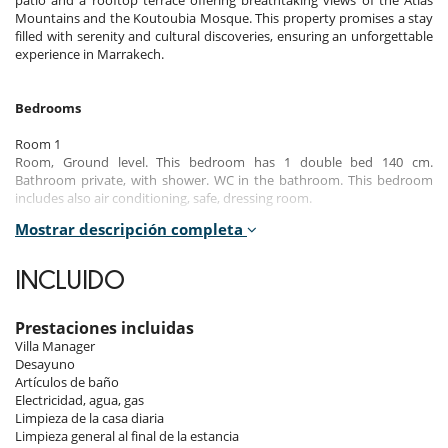
Mountains and the Koutoubia Mosque. This property promises a stay
filled with serenity and cultural discoveries, ensuring an unforgettable
experience in Marrakech.
Bedrooms
Room 1
Room, Ground level. This bedroom has 1 double bed 140 cm.
Bathroom private, with shower. WC in the bathroom. This bedroom
includes also air conditioning, safe, dressing room.
Mostrar descripción completa
Room 2
Room, 1st floor. This bedroom has 1 double bed 160 cm. Bathroom
private, with shower. WC in the bathroom. This bedroom includes also
INCLUIDO
air conditioning, safe, dressing room.
Room 3
Prestaciones incluidas
Room, 1st floor. This bedroom has 1 double bed 160 cm. Bathroom
Villa Manager
private, with shower. WC in the bathroom. This bedroom includes also
Desayuno
air conditioning, safe, dressing room.
Artículos de baño
Electricidad, agua, gas
Room 4
Limpieza de la casa diaria
Room, 1st floor. This bedroom has 2 twin beds 80 cm configurable as a
Limpieza general al final de la estancia