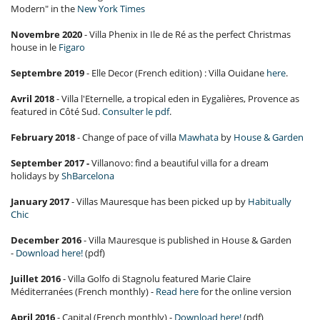
Modern" in the
New York Times
Novembre 2020
- Villa Phenix in Ile de Ré as the perfect Christmas
house in le
Figaro
Septembre 2019
- Elle Decor (French edition) : Villa Ouidane
here
.
Avril 2018
- Villa l'Eternelle, a tropical eden in Eygalières, Provence as
featured in Côté Sud.
Consulter le pdf
.
February 2018
- Change of pace of villa
Mawhata
by
House & Garden
September 2017 -
Villanovo: find a beautiful villa for a dream
holidays by
ShBarcelona
January 2017
- Villas Mauresque has been picked up by
Habitually
Chic
December 2016
- Villa Mauresque is published in House & Garden
-
Download here!
(pdf)
Juillet 2016
- Villa Golfo di Stagnolu featured Marie Claire
Méditerranées (French monthly) -
Read here
for the online version
April 2016
- Capital (French monthly) -
Download here!
(pdf)