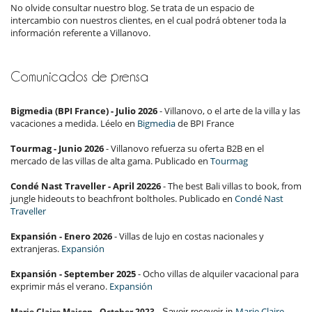
No olvide consultar nuestro blog. Se trata de un espacio de
intercambio con nuestros clientes, en el cual podrá obtener toda la
información referente a Villanovo.
Comunicados de prensa
Bigmedia (BPI France) - Julio 2026
- Villanovo, o el arte de la villa y las
vacaciones a medida. Léelo en
Bigmedia
de BPI France
Tourmag - Junio 2026
- Villanovo refuerza su oferta B2B en el
mercado de las villas de alta gama. Publicado en
Tourmag
Condé Nast Traveller - April 20226
- The best Bali villas to book, from
jungle hideouts to beachfront boltholes. Publicado en
Condé Nast
Traveller
Expansión - Enero​ 2026
- Villas de lujo en costas nacionales y
extranjeras.
Expansión
Expansión - September 2025
- Ocho villas de alquiler vacacional para
exprimir más el verano.
Expansión
Marie Claire
Marie Claire Maison - October 2023
Savoir recevoir in
-