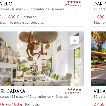
LA ELO
DAR 
(57 opiniones)
sonas (16 máx.) • 7 dormitorios • 6 baños
16 pers
 - 1 600 €
1 680 
Por noche
kech - Palmeraie y alrededores
Marrake
 EL SADAKA
VILL
(22 opiniones)
sonas (24 máx.) • 10 dormitorios • 10 baños
32 pers
 € - 6 100 €
2 450 
Por noche