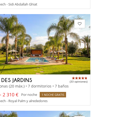
ch - Sidi Abdallah Ghiat
A DES JARDINS
(33 opiniones)
onas (20 máx.) • 7 dormitorios • 7 baños
- 2 310 €
Por noche
1 NOCHE GRATIS
ch - Royal Palm y alrededores