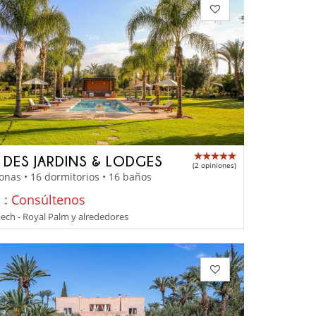
A DES JARDINS & LODGES
(2 opiniones)
onas • 16 dormitorios • 16 baños
o : Consúltenos
ch - Royal Palm y alrededores