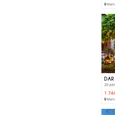
Marra
DAR
20 per
1 744
Marra