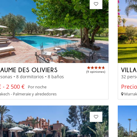
AUME DES OLIVIERS
VILL
(9 opiniones)
sonas • 8 dormitorios • 8 baños
32 pers
 - 2 500 €
Preci
Por noche
kech - Palmeraie y alrededores
Marrake