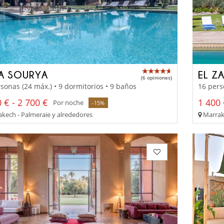
LA SOURYA
EL Z
(6 opiniones)
sonas (24 máx.) • 9 dormitorios • 9 baños
16 pers
 € - 2 700 €
1 400 
Por noche
-15%
kech - Palmeraie y alrededores
Marrake