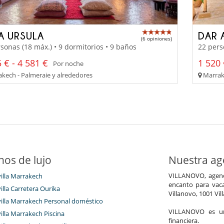
LA URSULA
DAR 
(6 opiniones)
sonas (18 máx.) • 9 dormitorios • 9 baños
22 pers
 € - 4 581 €
1 520 
Por noche
kech - Palmeraie y alrededores
Marrak
nos de lujo
Nuestra age
VILLANOVO, agenci
villa Marrakech
encanto para vaca
villa Carretera Ourika
Villanovo, 1001 Vil
 villa Marrakech Personal doméstico
VILLANOVO es un 
villa Marrakech Piscina
financiera.