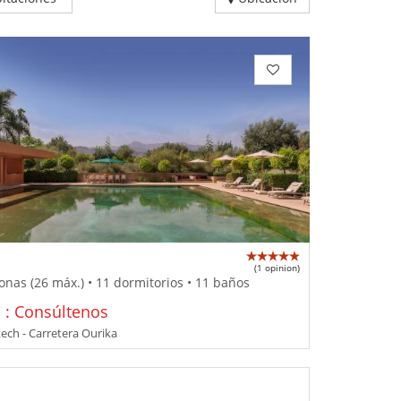
(1 opinion)
onas (26 máx.) • 11 dormitorios • 11 baños
o : Consúltenos
ch - Carretera Ourika