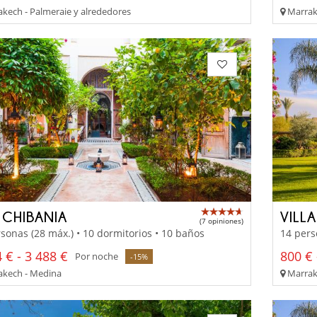
kech - Palmeraie y alrededores
Marrake
 CHIBANIA
VILL
(7 opiniones)
sonas (28 máx.) • 10 dormitorios • 10 baños
14 pers
 € - 3 488 €
800 € 
Por noche
-15%
kech - Medina
Marrake