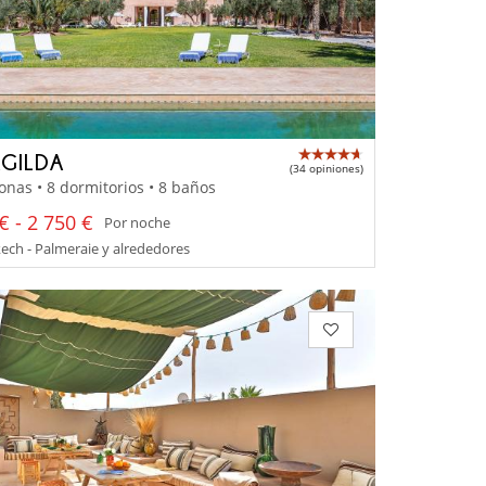
AGILDA
(34 opiniones)
onas • 8 dormitorios • 8 baños
€ - 2 750 €
Por noche
ch - Palmeraie y alrededores