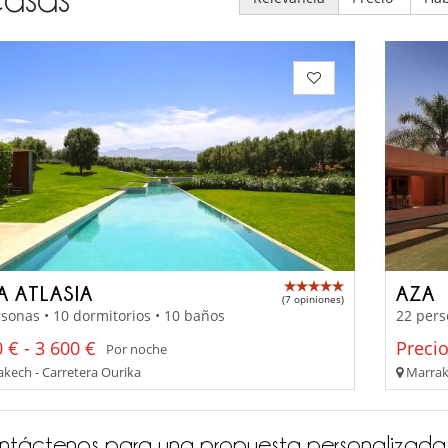
A ATLASIA
AZA
(7 opiniones)
sonas • 10 dormitorios • 10 baños
22 pers
 € - 3 600 €
Preci
Por noche
kech - Carretera Ourika
Marrake
ntáctenos para una propuesta personalizada