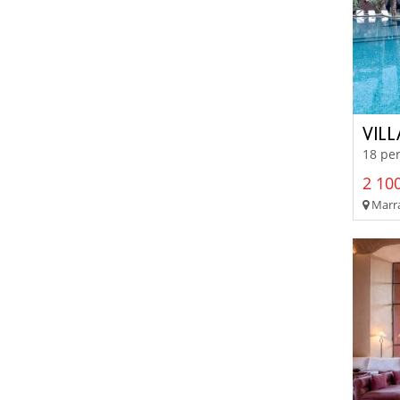
VIL
18 per
2 100
Marra