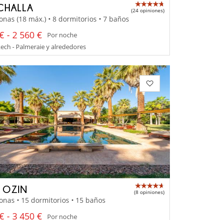
CHALLA
(24 opiniones)
onas (18 máx.) • 8 dormitorios • 7 baños
€ - 2 560 €
Por noche
ch - Palmeraie y alrededores
A OZIN
(8 opiniones)
onas • 15 dormitorios • 15 baños
€ - 3 450 €
Por noche