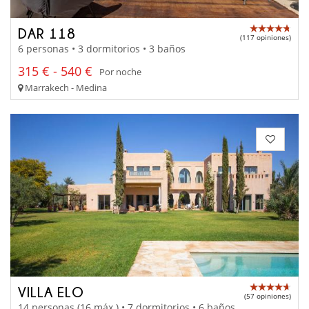
DAR 118
(117 opiniones)
6 personas • 3 dormitorios • 3 baños
315 € - 540 €
Por noche
Marrakech - Medina
VILLA ELO
(57 opiniones)
14 personas (16 máx.) • 7 dormitorios • 6 baños