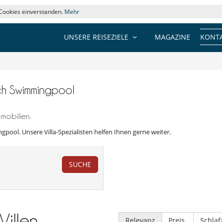
 Cookies einverstanden.
Mehr
UNSERE REISEZIELE
MAGAZINE
KONTA
sch Swimmingpool
mobilien.
gpool. Unsere Villa-Spezialisten helfen Ihnen gerne weiter.
SUCHE
Villen
Relevanz
Preis
Schla