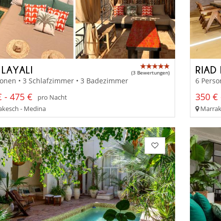
 LAYALI
RIAD
(3 Bewertungen)
sonen • 3 Schlafzimmer • 3 Badezimmer
6 Perso
 - 475 €
350 € 
pro Nacht
kesch - Medina
Marrak