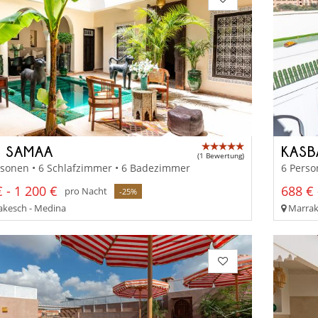
D SAMAA
KASB
(1 Bewertung)
rsonen • 6 Schlafzimmer • 6 Badezimmer
6 Perso
 - 1 200 €
688 € 
pro Nacht
-25%
kesch - Medina
Marrak