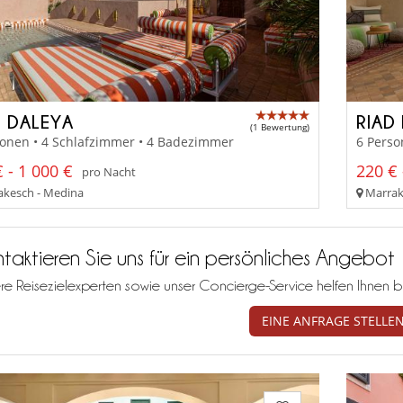
D DALEYA
RIAD
(1 Bewertung)
sonen • 4 Schlafzimmer • 4 Badezimmer
6 Perso
 - 1 000 €
220 € 
pro Nacht
kesch - Medina
Marrak
taktieren Sie uns für ein persönliches Angebot
re Reisezielexperten sowie unser Concierge-Service helfen Ihnen b
EINE ANFRAGE STELLE