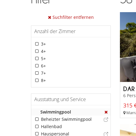
Suchfilter entfernen
Anzahl der Zimmer
3+
4+
5+
6+
7+
8+
DAR
6 Per
Ausstattung und Service
315 €
Swimmingpool
Marra
Beheizter Swimmingpool
Hallenbad
Hauspersonal