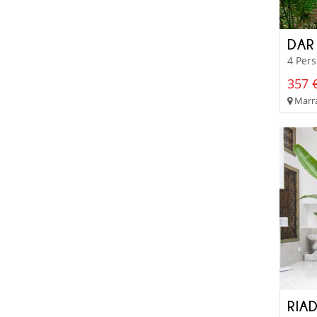
DAR
4 Pers
357 €
Marra
RIA