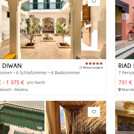
D DIWAN
RIAD
(3 Bewertungen)
rsonen • 6 Schlafzimmer • 6 Badezimmer
7 Perso
 - 1 375 €
731 € 
pro Nacht
kesch - Medina
Marrak