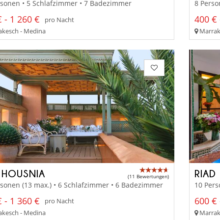
rsonen • 5 Schlafzimmer • 7 Badezimmer
8 Perso
 - 1 260 €
400 € 
pro Nacht
kesch - Medina
Marrak
 HOUSNIA
RIAD
(11 Bewertungen)
sonen (13 max.) • 6 Schlafzimmer • 6 Badezimmer
10 Pers
 - 1 360 €
600 € 
pro Nacht
kesch - Medina
Marrak