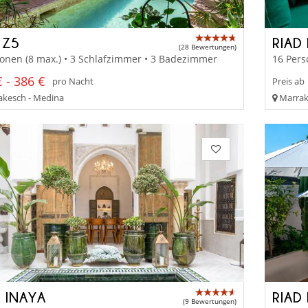
 Z5
RIAD
(28 Bewertungen)
onen (8 max.) • 3 Schlafzimmer • 3 Badezimmer
16 Pers
 - 386 €
pro Nacht
Preis ab
kesch - Medina
Marrak
D INAYA
RIAD
(9 Bewertungen)