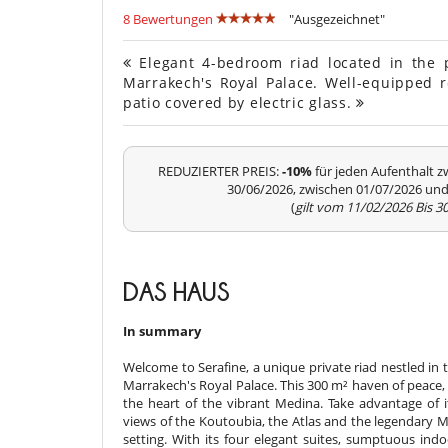
8 Bewertungen
"Ausgezeichnet"
Elegant 4-bedroom riad located in the p
Marrakech's Royal Palace. Well-equipped r
patio covered by electric glass.
REDUZIERTER PREIS:
-10%
für jeden Aufenthalt 
30/06/2026, zwischen 01/07/2026 und
(
gilt vom 11/02/2026 Bis 3
DAS HAUS
In summary
Welcome to Serafine, a unique private riad nestled in 
Marrakech's Royal Palace. This 300 m² haven of peace, r
the heart of the vibrant Medina. Take advantage of 
views of the Koutoubia, the Atlas and the legendary 
setting. With its four elegant suites, sumptuous ind