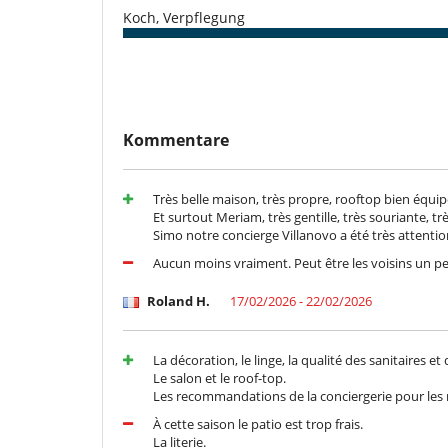
Für Ihre Mahlzeiten
Koch, Verpflegung
Bed & Breakfast
Für Ihren Komfort und Ihr Wohlbefinden
Als Terrasse ausgebautes Rooftop
Klimaanlage im ganzen Haus
Kinder
Kommentare
Hochstuhl
Kinderbett
Spiele für Kinder
Très belle maison, très propre, rooftop bien équip
Et surtout Meriam, très gentille, très souriante, tr
Küche und Ausstattung
Simo notre concierge Villanovo a été très attention
Kaffeemaschine (Kapsel)
Aucun moins vraiment. Peut être les voisins un 
voll ausgestattete Küche
Zentrifugenentsafter
Roland H.
17/02/2026 - 22/02/2026
Personal
Immobilie mit Personal
La décoration, le linge, la qualité des sanitaires e
Unterhaltung, Wohlbefinden & Sport
Le salon et le roof-top.
Außenbar
Les recommandations de la conciergerie pour les 
Fernseher
À cette saison le patio est trop frais.
Kabel- oder Satellitenfernsehen oder Internet
La literie.