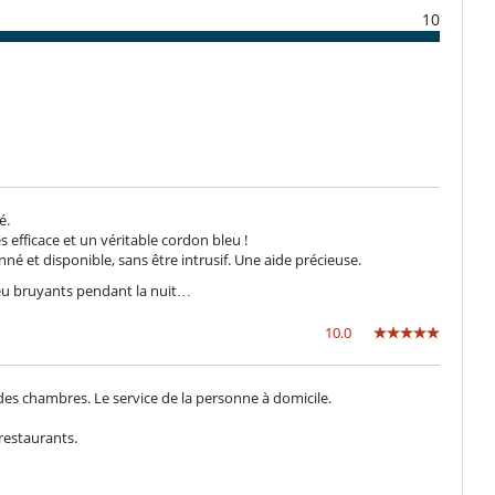
10
Kamin
Kombiniertes Ess- und Wohnzimmer
Kinder willkommen
Kinderbücher
é.
ès efficace et un véritable cordon bleu !
né et disponible, sans être intrusif. Une aide précieuse.
Mixer
peu bruyants pendant la nuit…
Waschmaschine
10.0
t des chambres. Le service de la personne à domicile.
Beheizter Pool
restaurants.
Internetzugang (Wifi)
Karten- und Brettspiele