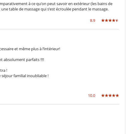
mparativement à ce qu’on peut savoir en extérieur (les bains de
 une table de massage qui s’est écroulée pendant le massage.
8.9
essaire et même plus à l’intérieur!
t absolument parfaits !!!!
tra !
éjour familial inoubliable !
10.0