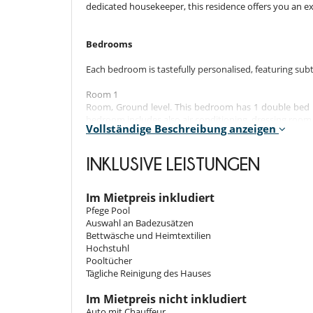
dedicated housekeeper, this residence offers you an e
Bedrooms
Each bedroom is tastefully personalised, featuring subtl
Room 1
Room, Ground level. This bedroom has 1 double bed 
bedroom includes also air conditioning, dressing room
Vollständige Beschreibung anzeigen
Room 2
Room, 1st floor. This bedroom has 1 double bed 160 
INKLUSIVE LEISTUNGEN
the bathroom. This bedroom includes also air conditioni
Room 3
Im Mietpreis inkludiert
Room, 1st floor. This bedroom has 1 double bed 16
Pfege Pool
bedroom includes also air conditioning, dressing room
Auswahl an Badezusätzen
Bettwäsche und Heimtextilien
Room 4
Hochstuhl
Room, 1st floor. This bedroom has 1 double bed 16
Pooltücher
bedroom includes also air conditioning, dressing room
Tägliche Reinigung des Hauses
Im Mietpreis nicht inkludiert
Indoors
Auto mit Chauffeur