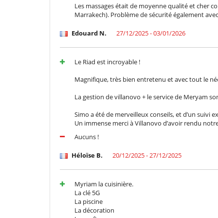
Music speaker
Les massages était de moyenne qualité et cher co
Marrakech). Problème de sécurité également avec
Edouard N.
27/12/2025 - 03/01/2026
Le Riad est incroyable !
Magnifique, très bien entretenu et avec tout le néc
La gestion de villanovo + le service de Meryam son
Simo a été de merveilleux conseils, et d’un suivi ex
Un immense merci à Villanovo d’avoir rendu notre s
Aucuns !
Héloïse B.
20/12/2025 - 27/12/2025
Myriam la cuisinière.
La clé 5G
La piscine
La décoration