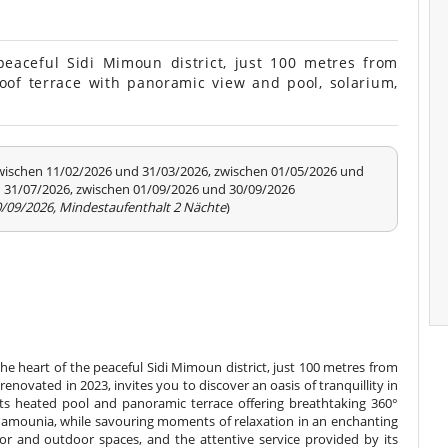
eaceful Sidi Mimoun district, just 100 metres from
oof terrace with panoramic view and pool, solarium,
zwischen 11/02/2026 und 31/03/2026, zwischen 01/05/2026 und
 31/07/2026, zwischen 01/09/2026 und 30/09/2026
0/09/2026, Mindestaufenthalt 2 Nächte
)
the heart of the peaceful Sidi Mimoun district, just 100 metres from
enovated in 2023, invites you to discover an oasis of tranquillity in
its heated pool and panoramic terrace offering breathtaking 360°
Mamounia, while savouring moments of relaxation in an enchanting
oor and outdoor spaces, and the attentive service provided by its