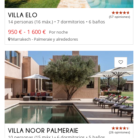
VILLA ELO
(57 opiniones)
14 personas (16 máx.) • 7 dormitorios • 6 baños
950 € - 1 600 €
Por noche
Marrakech - Palmeraie y alrededores
VILLA NOOR PALMERAIE
(26 opiniones)
10 personas (15 máx.) • 6 dormitorios • 5 baños