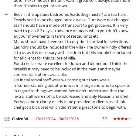
us for next time as the traffic wasn't great so it always took more
than 20 mins to get into town.
Beds in the upstairs bedrooms (excluding master) are too hard.
Towels need to be changed once a week. Ours were not changed.
Staff should have a mode of transport to get groceries. It is very
hard to plan 2-3 days in advance of meals when you don't know
all your movements in terms of restaurants etc.
Menu should have been sent to us prior to arrival for selections.
Laundry should be included in the villa - The owner kindly offered
it to us as it is necessary with children but this should be included
for all clients for this calibre of villa.
Food choices were excellent for lunch and dinner but I think the
breakfast may need to be included in the menu and maybe
continental options available.
On initial arrival staff were welcoming but there was a
misunderstanding about who was in charge and who to speak to
in regard to things we wanted. We didn't understand that the
'extra' staff were not to be addressed and only Hassan and Chef.
Perhaps more clarity needs to be provided to clients as I think
chef got a bit upset which didn't set a great tone to begin with.
Claire W.
28/12/2024 - 04/01/2025
7.7