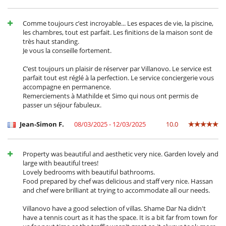
Comme toujours c’est incroyable... Les espaces de vie, la piscine,
les chambres, tout est parfait. Les finitions de la maison sont de
très haut standing.
Je vous la conseille fortement.
C’est toujours un plaisir de réserver par Villanovo. Le service est
parfait tout est réglé à la perfection. Le service conciergerie vous
accompagne en permanence.
Remerciements à Mathilde et Simo qui nous ont permis de
passer un séjour fabuleux.
Jean-Simon F.
08/03/2025 - 12/03/2025
10.0
Property was beautiful and aesthetic very nice. Garden lovely and
large with beautiful trees!
Lovely bedrooms with beautiful bathrooms.
Food prepared by chef was delicious and staff very nice. Hassan
and chef were brilliant at trying to accommodate all our needs.
Villanovo have a good selection of villas. Shame Dar Na didn't
have a tennis court as it has the space. It is a bit far from town for