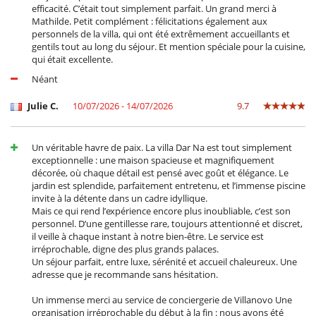
Terraza(s)
efficacité. C’était tout simplement parfait. Un grand merci à
Tumbonas en la piscina
Mathilde. Petit complément : félicitations également aux
personnels de la villa, qui ont été extrêmement accueillants et
Niños
gentils tout au long du séjour. Et mention spéciale pour la cuisine,
Cuna
qui était excellente.
Los niños son bienvenidos
Menú infantil a petición
Néant
Ocios y actividades deportivas
Julie C.
10/07/2026 - 14/07/2026
9.7
Acceso a internet (fibra óptica, wifi)
Equipo de música
Piscina exterior climatizada
Un véritable havre de paix. La villa Dar Na est tout simplement
Piscina exterior privada
exceptionnelle : une maison spacieuse et magnifiquement
Sala de masajes
décorée, où chaque détail est pensé avec goût et élégance. Le
TV
jardin est splendide, parfaitement entretenu, et l’immense piscine
invite à la détente dans un cadre idyllique.
Para su comodidad y agrado
Mais ce qui rend l’expérience encore plus inoubliable, c’est son
Aire acondicionado
personnel. D’une gentillesse rare, toujours attentionné et discret,
Chimenea
il veille à chaque instant à notre bien-être. Le service est
Comedor
irréprochable, digne des plus grands palaces.
Salón
Un séjour parfait, entre luxe, sérénité et accueil chaleureux. Une
Salón TV
adresse que je recommande sans hésitation.
Secador
Veranda o terraza cubierta
Un immense merci au service de conciergerie de Villanovo Une
organisation irréprochable du début à la fin : nous avons été