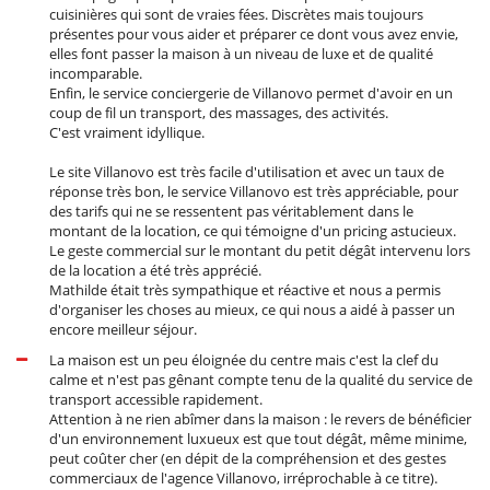
cuisinières qui sont de vraies fées. Discrètes mais toujours
présentes pour vous aider et préparer ce dont vous avez envie,
elles font passer la maison à un niveau de luxe et de qualité
incomparable.
Enfin, le service conciergerie de Villanovo permet d'avoir en un
coup de fil un transport, des massages, des activités.
C'est vraiment idyllique.
Le site Villanovo est très facile d'utilisation et avec un taux de
réponse très bon, le service Villanovo est très appréciable, pour
des tarifs qui ne se ressentent pas véritablement dans le
montant de la location, ce qui témoigne d'un pricing astucieux.
Le geste commercial sur le montant du petit dégât intervenu lors
de la location a été très apprécié.
Mathilde était très sympathique et réactive et nous a permis
d'organiser les choses au mieux, ce qui nous a aidé à passer un
encore meilleur séjour.
La maison est un peu éloignée du centre mais c'est la clef du
calme et n'est pas gênant compte tenu de la qualité du service de
transport accessible rapidement.
Attention à ne rien abîmer dans la maison : le revers de bénéficier
d'un environnement luxueux est que tout dégât, même minime,
peut coûter cher (en dépit de la compréhension et des gestes
commerciaux de l'agence Villanovo, irréprochable à ce titre).