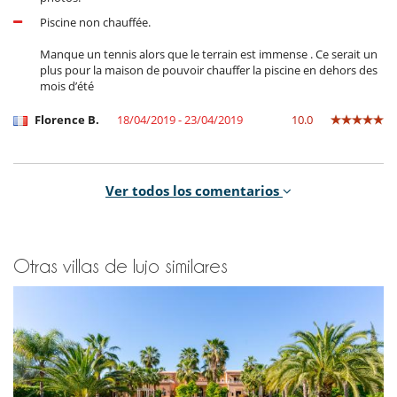
Piscine non chauffée.
Manque un tennis alors que le terrain est immense . Ce serait un
plus pour la maison de pouvoir chauffer la piscine en dehors des
mois d’été
Florence B.
18/04/2019 - 23/04/2019
10.0
An amazing villa of a very high quality. Highly recommended.
Ver todos los comentarios
We're already thinking about our next trip there!
We would have liked the pool water to be heated. This wont be a
problem from May to November. We were there in March.
Otras villas de lujo similares
Alexandre T.
04/03/2019 - 08/03/2019
9.7