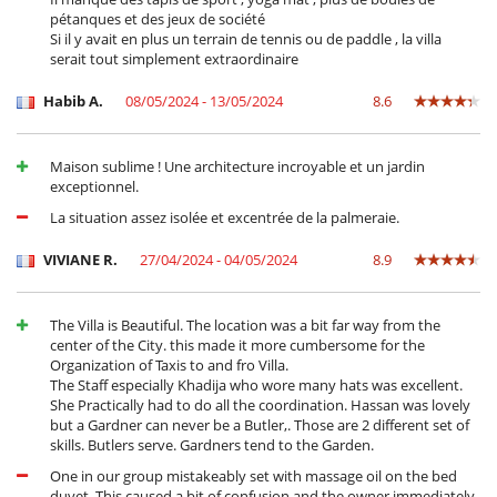
pétanques et des jeux de société
Si il y avait en plus un terrain de tennis ou de paddle , la villa
serait tout simplement extraordinaire
Habib A.
08/05/2024 - 13/05/2024
8.6
Maison sublime ! Une architecture incroyable et un jardin
exceptionnel.
La situation assez isolée et excentrée de la palmeraie.
VIVIANE R.
27/04/2024 - 04/05/2024
8.9
The Villa is Beautiful. The location was a bit far way from the
center of the City. this made it more cumbersome for the
Organization of Taxis to and fro Villa.
The Staff especially Khadija who wore many hats was excellent.
She Practically had to do all the coordination. Hassan was lovely
but a Gardner can never be a Butler,. Those are 2 different set of
skills. Butlers serve. Gardners tend to the Garden.
One in our group mistakeably set with massage oil on the bed
duvet. This caused a bit of confusion and the owner immediately