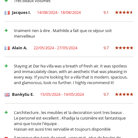
Très beaux volumes
Jacques I.
14/08/2024 - 18/08/2024
9.1
Vraiment rien à dire . Mathilde a fait que ce séjour soit
merveilleux
Alain A.
22/05/2024 - 27/05/2024
9.7
Staying at Dar Na villa was a breath of fresh air. It was spotless
and immaculately clean, with an aesthetic that was pleasing in
every way. If you’re looking for a villa that is modern, spacious,
and glamorous, look no further. I highly recommend it!
BankySu E.
15/05/2024 - 19/05/2024
9.7
L'architecture , les meubles et la decoration sont tres beaux .
Le personel est excellent , Khadija la cuisinière est fantastique
ainsi que toute l'équipe .
Hassan est aussi tres serviable et toujours disponible
Il manque des tapis de sport , yoga mat , plus de boules de