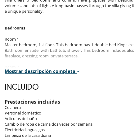
volumes and lots of light. A long basin passes through the villa giving it
a unique personality.
Bedrooms
Room 1
Master bedroom, 1st floor. This bedroom has 1 double bed King size.
Bathroom ensuite, with bathtub, shower. This bedroom includes also
fireplace, dressing room, private terrace.
Room 2
Mostrar descripción completa
Room, 1st floor. This bedroom has 1 double bed King size. Bathroom
ensuite, with bathtub, shower. This bedroom includes also dressing
room, private terrace.
INCLUIDO
Room 3
Room, 1st floor. This bedroom has 1 double bed King size. Bathroom
Prestaciones incluidas
ensuite, with bathtub, shower. This bedroom includes also dressing
Cocinera
room, private terrace.
Personal doméstico
Artículos de baño
Room 4
Cambio de ropa de cama dos veces por semana
Room, Ground level. This bedroom has 1 double bed. Bathroom
Electricidad, agua, gas
ensuite, with shower.
Limpieza de la casa diaria