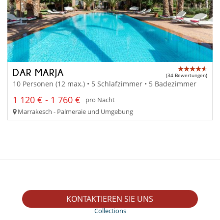
DAR MARJA
(34 Bewertungen)
10 Personen (12 max.) • 5 Schlafzimmer • 5 Badezimmer
1 120 € - 1 760 €
pro Nacht
Marrakesch - Palmeraie und Umgebung
Villa Marrakech
KONTAKTIEREN SIE UNS
Collections