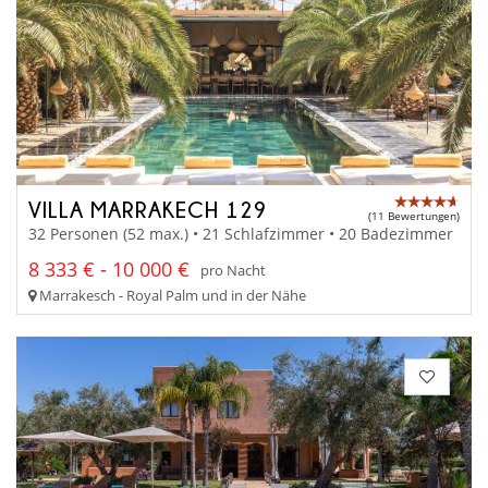
VILLA MARRAKECH 129
(11 Bewertungen)
32 Personen (52 max.) • 21 Schlafzimmer • 20 Badezimmer
8 333 € - 10 000 €
pro Nacht
Marrakesch - Royal Palm und in der Nähe