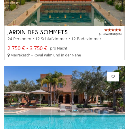
JARDIN DES SOMMETS
(3 Bewertungen)
24 Personen • 12 Schlafzimmer • 12 Badezimmer
2 750 € - 3 750 €
pro Nacht
Marrakesch - Royal Palm und in der Nähe