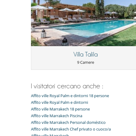
Sala massaggi
Tivù cavo o satellite o internet
Elettrodomestici
Frigorifero doppio
Macchina
Spremiagrumi
Per la vostra comodità e convenienza
Aria condizionata in tutta la casa
Villa Talila
Sala di lettura
Salone TV
9 Camere
Personale
Casa con personale
I visitatori cercano anche :
Affito ville Royal Palm e dintorni 18 persone
Affito ville Royal Palm e dintorni
Affito ville Marrakech 18 persone
Affito ville Marrakech Piscina
Affito ville Marrakech Personal doméstico
Affito ville Marrakech Chef privato o cuoco/a
Affito ville Marrakech