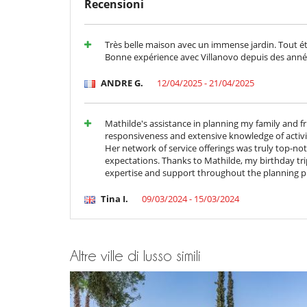
Location
Recensioni
Villa Zima is located 25 minutes from the hustle and bu
the Royal Palm Marrakech Golf Course and the Samana
Très belle maison avec un immense jardin. Tout éta
Bonne expérience avec Villanovo depuis des anné
Quad/buggy activities and excursions to the Lalla Tak
ANDRE G.
12/04/2025 - 21/04/2025
I bambini sono i benvenuti
Mathilde's assistance in planning my family and f
Attrezzature, eventi
responsiveness and extensive knowledge of activi
Cantina e selezione di vini
Her network of service offerings was truly top-not
expectations. Thanks to Mathilde, my birthday tri
All'esterno
expertise and support throughout the planning p
Barbecue a gas
Huerto
Tina I.
09/03/2024 - 15/03/2024
Posti per cenare a cielo aperto
Spazio cena sulla terrazza
Divertimenti ed attività sportive
Altre ville di lusso simili
Accesso internet (wifi)
Giochi di società
Lettino da massaggio
Music speaker