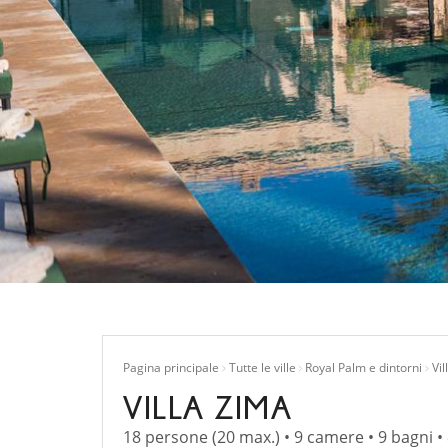
Pagina principale
Tutte le ville
Royal Palm e dintorni
Vil
VILLA ZIMA
18 persone (20 max.) • 9 camere • 9 bagni •