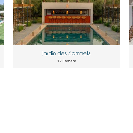
Tivù
Zona di boccia
Frullatore
Macchina da caffè (chicchi)
Camini
Jardin des Sommets
Salone e sala da mangiare nello stesso posto
Terrazza sul tetto
12 Camere