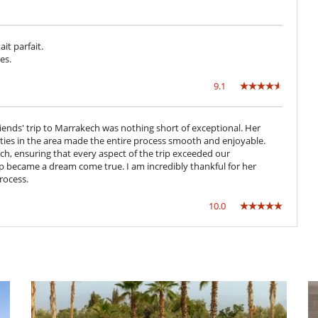
stle of Marrakech and the international airport. It is only 5 km from
h Golf Club.
it parfait.
es.
erkoust dam are only 10-15 minutes away.
9.1
Letto per bebè
riends' trip to Marrakech was nothing short of exceptional. Her
ties in the area made the entire process smooth and enjoyable.
cassaforte
ch, ensuring that every aspect of the trip exceeded our
p became a dream come true. I am incredibly thankful for her
rocess.
Giardino
Parcheggio
10.0
Sedie lunge vicino alla piscina
Terrazza(e)
Campo da padel
Hammam
Libri
Piscina esteriore privata