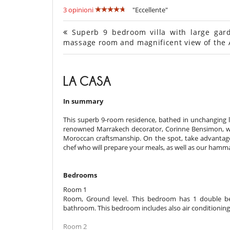
3 opinioni
"Eccellente"
Superb 9 bedroom villa with large gar
massage room and magnificent view of the A
LA CASA
In summary
This superb 9-room residence, bathed in unchanging lig
renowned Marrakech decorator, Corinne Bensimon, wh
Moroccan craftsmanship. On the spot, take advantage 
chef who will prepare your meals, as well as our ham
Bedrooms
Room 1
Room, Ground level. This bedroom has 1 double be
bathroom. This bedroom includes also air conditioning,
Room 2