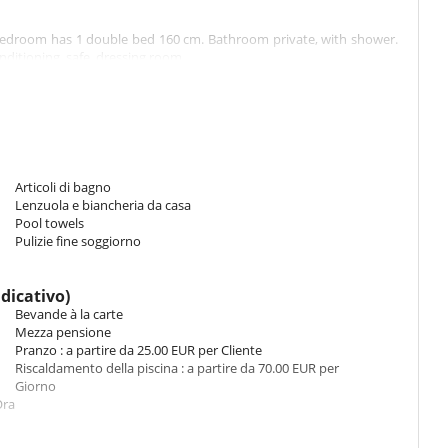
s bedroom has 1 double bed 160 cm. Bathroom private, with shower.
ditioning, safe, dressing room.
s bedroom has 1 double bed 160 cm. Bathroom private, with shower.
ditioning, safe, dressing room.
 has 1 double bed 180 cm. Bathroom private, with 2 washbasins,
Articoli di bagno
des also air conditioning, TV, private terrace, Jacuzzi.
Lenzuola e biancheria da casa
Pool towels
Pulizie fine soggiorno
ndicativo)
Bevande à la carte
lutely modern. The main living room (over 70 m²) opens wide to the
Mezza pensione
view, the convivial bar area, the meticulous decoration and the
Pranzo : a partire da 25.00 EUR per Cliente
n elegant and welcoming atmosphere. The fully-equipped kitchen is
Riscaldamento della piscina : a partire da 70.00 EUR per
Giorno
Ora