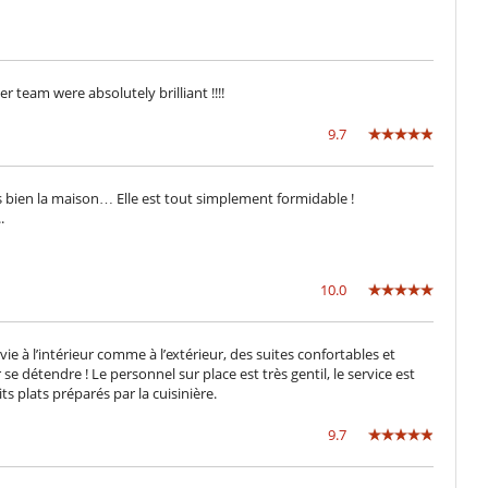
Bar
Tivù
team were absolutely brilliant !!!!
9.7
Casa con servizio cuoco o chef
ès bien la maison… Elle est tout simplement formidable !
.
Garage o posteggio privato
Terrazza sul tetto
10.0
ie à l’intérieur comme à l’extérieur, des suites confortables et
e détendre ! Le personnel sur place est très gentil, le service est
 plats préparés par la cuisinière.
9.7