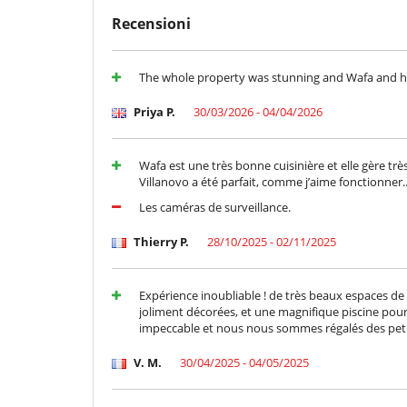
Divertimenti ed attività sportive
Recensioni
Accesso internet (wifi)
Piscina calda esteriore
The whole property was stunning and Wafa and her 
Elettrodomestici
Macchina da caffè (chicchi)
Priya P.
30/03/2026 - 04/04/2026
Per i vostri pasti
Bed & Breakfast
Wafa est une très bonne cuisinière et elle gère tr
Cuoco su richiesta (prenotazione obbligatoria)
Villanovo a été parfait, comme j’aime fonctionner..
Per la vostra comodità e convenienza
Les caméras de surveillance.
Aria condizionata in tutta la casa
Reverse cycle air conditioner
Thierry P.
28/10/2025 - 02/11/2025
Qui vicino
La villa si trova su un campo da golf
Expérience inoubliable ! de très beaux espaces de v
joliment décorées, et une magnifique piscine pour s
impeccable et nous nous sommes régalés des petits
V. M.
30/04/2025 - 04/05/2025