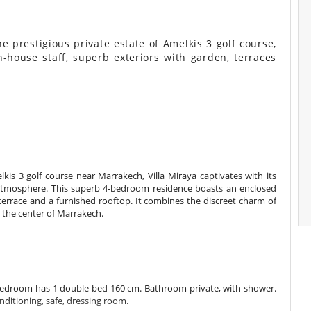
 prestigious private estate of Amelkis 3 golf course,
-house staff, superb exteriors with garden, terraces
kis 3 golf course near Marrakech, Villa Miraya captivates with its
 atmosphere. This superb 4-bedroom residence boasts an enclosed
errace and a furnished rooftop. It combines the discreet charm of
 the center of Marrakech.
s bedroom has 1 double bed 160 cm. Bathroom private, with shower.
ditioning, safe, dressing room.