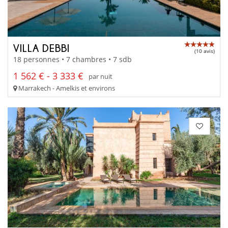
VILLA DEBBI
(10 avis)
18 personnes • 7 chambres • 7 sdb
1 562 € - 3 333 €
par nuit
Marrakech - Amelkis et environs