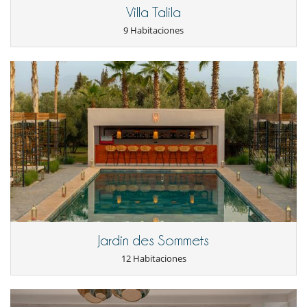
Villa Talila
Electrodoméstico
9 Habitaciones
Batidora
Exprimidor para zumos
Frigorifico doble
Máquina de café (en grano)
Máquina de hielo
En el exterior
Barbacoa de gas
Cenadores a cielo abierto
Huerto
Jardín
Lounge en la terraza
Parking
Terraza(s)
Tumbonas en la piscina
Equipos, instalaciones, eventos
Jardin des Sommets
Bodega de vinos
12 Habitaciones
Caja fuerte
Niños
Cuna