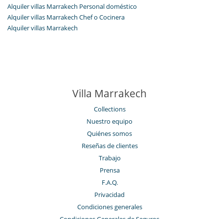
Casa con todo personal doméstico
Alquiler villas Marrakech Personal doméstico
Alquiler villas Marrakech Chef o Cocinera
Alquiler villas Marrakech
Villa Marrakech
Collections
Nuestro equipo
Quiénes somos
Reseñas de clientes
Trabajo
Prensa
F.A.Q.
Privacidad
Condiciones generales
Condiciones Generales de Seguros