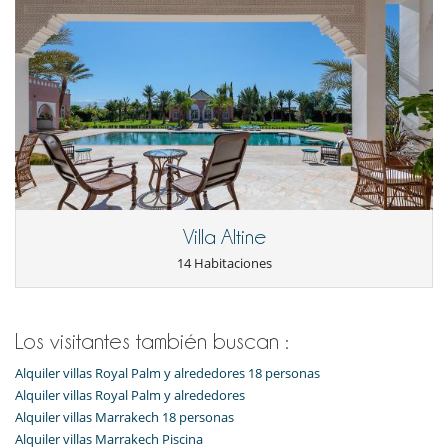
Los niños son bienvenidos
Ocios y actividades deportivas
Acceso a internet (wifi)
Cartas y juegos de mesa
Hammam
Libros
Mesa de masaje
Music speaker
Piscina exterior privada
Pista de pádel
Sala de masajes
TV
Villa Altine
TV por cable o satélite o internet
Zona de petanca
14 Habitaciones
Para su comodidad y agrado
Aire acondicionado en toda la casa
Azotea
Los visitantes también buscan :
Chimenea
Sala de lectura
Alquiler villas Royal Palm y alrededores 18 personas
Salón TV
Alquiler villas Royal Palm y alrededores
Salón y comedor en el mismo espacio
Alquiler villas Marrakech 18 personas
Alquiler villas Marrakech Piscina
Personal