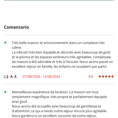
throw from gourmet restaurants, the renowned golf course and the
Royal Palm spa. Perfect for a peaceful holiday while remaining close to
the treasures of the red city.
Comentario
Electrodoméstico
Batidora
Exprimidor para zumos
Très belle maison et environnement dans un complexe très
Frigorifico doble
calme.
Máquina de café (cápsula)
La villa est très bien équipée et décorée avec beaucoup de goût
Plancha de interior
et la piscine et les espaces extérieurs très agréables. L'employée
En el exterior
de maison a été adorable et très à l'écoute. Nous avons passé un
excellent séjour en famille, les enfants ne voulaient pas partir.
Lounge en la terraza
Parking
Plancha
A. E.
07/08/2024 - 12/08/2024
9.6
Terraza(s)
Tumbonas en la piscina
Merveilleuse expérience de location. La maison est tout
Equipos, instalaciones, eventos
simplement magnifique, très propre et parfaitement équipée
Aire acondicionado por suelo radiante
avec gout.
Nous avons été accueillis avec beaucoup de gentillesse et
Niños
d'attention, ce qui a rendu notre séjour encore plus agréable.
Los niños son bienvenidos
Nous garderons un excellent souvenir de notre séjour.