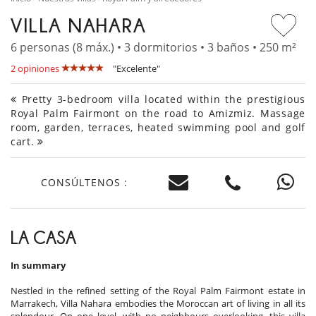
VILLA NAHARA
6 personas (8 máx.) • 3 dormitorios • 3 baños • 250 m²
2 opiniones
"Excelente"
Pretty 3-bedroom villa located within the prestigious
Royal Palm Fairmont on the road to Amizmiz. Massage
room, garden, terraces, heated swimming pool and golf
cart.
CONSÚLTENOS :
LA CASA
In summary
Nestled in the refined setting of the Royal Palm Fairmont estate in
Marrakech, Villa Nahara embodies the Moroccan art of living in all its
splendour. On one level, with no neighbours overlooking, this villa