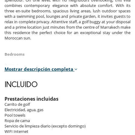
combines contemporary elegance with absolute comfort. With its
three en-suite bedrooms, spacious living areas, lush outdoor spaces
with a swimming pool, lounges and private garden, it invites guests to
relax in complete privacy. Attentive staff, a golf buggy at your disposal
and a prime location just minutes from the centre of Marrakech make
this residence the perfect choice for an exceptional stay under the
Moroccan sun.
Bedrooms
Room 1
Mostrar descripción completa
Room, Ground level. This bedroom has 1 double bed 180 cm.
Bathroom private, with 2 washbasins, shower. WC in the bathroom.
This bedroom includes also air conditioning, TV.
INCLUIDO
Room 2
Room, Ground level. This bedroom has 1 double bed 180 cm.
Prestaciones incluidas
Bathroom private, with shower. WC in the bathroom. This bedroom
Carrito de golf
includes also air conditioning.
Electricidad, agua, gas
Pool towels
Room 3
Ropa de cama
Room, Ground level. This bedroom has 1 twin beds Super king size.
Servicio de limpieza diario (excepto domingo)
Bathroom private, with shower. WC in the bathroom. This bedroom
WIFI Internet