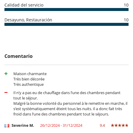
Calidad del servicio
10
Ocios y actividades deportivas
Acceso a internet (banda ancha, cable)
Piscina exterior privada
Desayuno, Restauración
10
TV
Para su comodidad y agrado
Aire acondicionado sólo en las habitaciones
Personal
Comentario
Cocinero
Jardinero
Personal doméstico
Maison charmante
Très bien décorée
Très authentique
Il n’y a pas eu de chauffage dans l’une des chambres pendant
tout le séjour.
Malgré la bonne volonté du personnel à le remettre en marche, il
s’est systématiquement éteint tous les nuits. Il a donc fait très
froid dans l’une des chambres pendant tout le séjours.
Severine M.
26/12/2024 - 31/12/2024
9.4