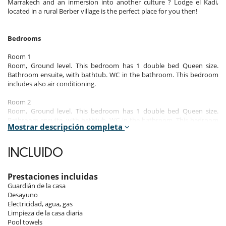
Marrakech and an inmersion into another culture ? Lodge el Kadi,
located in a rural Berber village is the perfect place for you then!
Bedrooms
Room 1
Room, Ground level. This bedroom has 1 double bed Queen size.
Bathroom ensuite, with bathtub. WC in the bathroom. This bedroom
includes also air conditioning.
Room 2
Room, Ground level. This bedroom has 1 double bed Queen size.
Bathroom ensuite, with bathtub. WC in the bathroom. This bedroom
Mostrar descripción completa
includes also air conditioning.
Room 3
INCLUIDO
Room, Ground level. This bedroom has 2 double bed Queen size.
Bathroom ensuite, with shower. WC in the bathroom. This bedroom
includes also air conditioning, private terrace.
Prestaciones incluidas
Guardián de la casa
Room 4
Desayuno
Room, Ground level, view of the garden. This bedroom has 1 double
Electricidad, agua, gas
bed Queen size. Bathroom ensuite, with shower. WC in the bathroom.
Limpieza de la casa diaria
This bedroom includes also air conditioning.
Pool towels