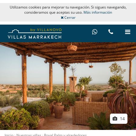
Utilizamos cookies para mejorar tu navegación. Si sigues navegando,
consideramos que aceptas su uso.
Más información
Cerrar
14
Inicio
Nuestras villas
Royal Palm y alrededores