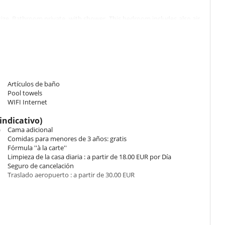
ize. Bathroom private, with shower. This bedroom includes also air
Bathroom private, with shower. This bedroom includes also air
Artículos de baño
0 cm. Bathroom private, with shower. WC in the bathroom. This
Pool towels
.
WIFI Internet
indicativo)
)
Cama adicional
Comidas para menores de 3 años: gratis
you to a warm and inviting space. The central patio, the true heart
Fórmula ''à la carte''
relaxation. The lounge with a fireplace invites you to unwind in the
Limpieza de la casa diaria : a partir de 18.00 EUR por Día
ntemporary kitchen delight cooking enthusiasts.
Seguro de cancelación
Traslado aeropuerto : a partir de 30.00 EUR
he riad. It offers a perfect space to relax under the Moroccan sun or
 2m, Minimum depth: 0.7m and maximum: 0.9m) is a true refreshing