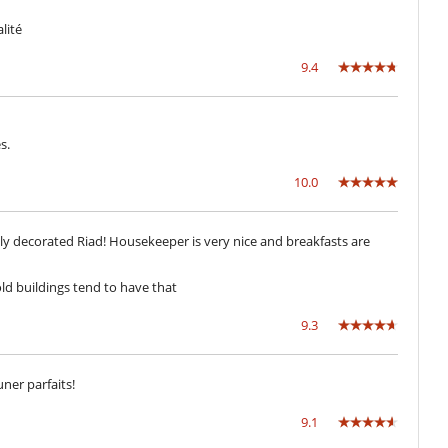
lité
Libros
Music speaker
9.4
Piscina pequeña en la terraza
Chimenea
s.
Salón y comedor en el mismo espacio
10.0
lly decorated Riad! Housekeeper is very nice and breakfasts are
old buildings tend to have that
9.3
uner parfaits!
9.1