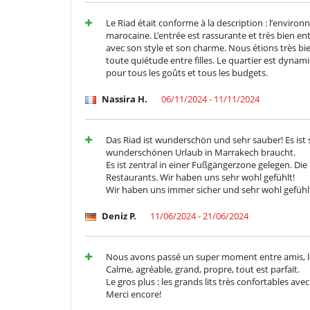
Le Riad était conforme à la description : l’environn
marocaine. L’entrée est rassurante et très bien e
avec son style et son charme. Nous étions très bi
toute quiétude entre filles. Le quartier est dynami
pour tous les goûts et tous les budgets.
Nassira H.
06/11/2024 - 11/11/2024
Das Riad ist wunderschön und sehr sauber! Es ist 
wunderschönen Urlaub in Marrakech braucht.
Es ist zentral in einer Fußgängerzone gelegen. Di
Restaurants. Wir haben uns sehr wohl gefühlt!
Wir haben uns immer sicher und sehr wohl gefühl
Deniz P.
11/06/2024 - 21/06/2024
Nous avons passé un super moment entre amis, l
Calme, agréable, grand, propre, tout est parfait.
Le gros plus : les grands lits très confortables avec
Merci encore!