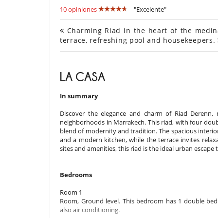
10 opiniones
"Excelente"
Charming Riad in the heart of the medina
terrace, refreshing pool and housekeepers.
LA CASA
In summary
Discover the elegance and charm of Riad Derenn, 
neighborhoods in Marrakech. This riad, with four do
blend of modernity and tradition. The spacious interiors
and a modern kitchen, while the terrace invites relaxa
sites and amenities, this riad is the ideal urban escap
Bedrooms
Room 1
Room, Ground level. This bedroom has 1 double bed.
also air conditioning.