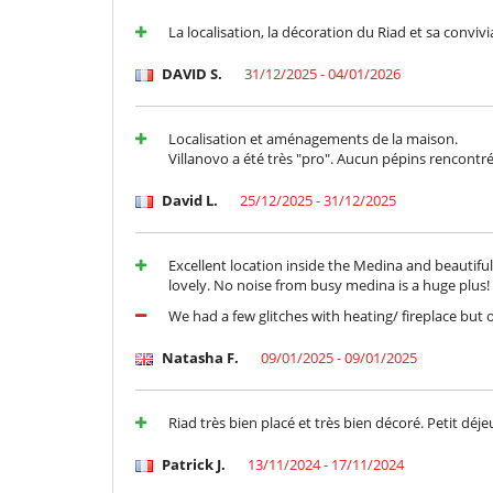
Ocios y actividades deportivas
La localisation, la décoration du Riad et sa convivia
Acceso a internet (wifi)
Mesa de masaje
DAVID S.
31/12/2025 - 04/01/2026
Piscina con filtración de cloro
TV
Para su comodidad y agrado
Localisation et aménagements de la maison.
Aire acondicionado sólo en las habitaciones
Villanovo a été très "pro". Aucun pépins rencontré
Reverse cycle air conditioner
Secador
David L.
25/12/2025 - 31/12/2025
Para sus comidas
Bed & Breakfast
Excellent location inside the Medina and beautifu
lovely. No noise from busy medina is a huge plus!
Personal
We had a few glitches with heating/ fireplace but 
Casa con todo personal doméstico
Natasha F.
09/01/2025 - 09/01/2025
Riad très bien placé et très bien décoré. Petit déje
Patrick J.
13/11/2024 - 17/11/2024