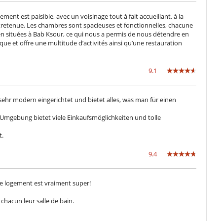
ement est paisible, avec un voisinage tout à fait accueillant, à la
ntretenue. Les chambres sont spacieuses et fonctionnelles, chacune
en situées à Bab Ksour, ce qui nous a permis de nous détendre en
que et offre une multitude d’activités ainsi qu’une restauration
9.1
sehr modern eingerichtet und bietet alles, was man für einen
e Umgebung bietet viele Einkaufsmöglichkeiten und tolle
t.
9.4
e logement est vraiment super!
 chacun leur salle de bain.