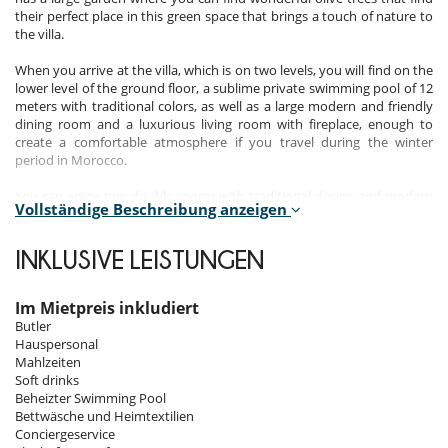
their perfect place in this green space that brings a touch of nature to
the villa.
When you arrive at the villa, which is on two levels, you will find on the
lower level of the ground floor, a sublime private swimming pool of 12
meters with traditional colors, as well as a large modern and friendly
dining room and a luxurious living room with fireplace, enough to
create a comfortable atmosphere if you travel during the winter
period in Morocco.
You can enjoy two double rooms with traditional design and modern
Vollständige Beschreibung anzeigen
decoration to stay in the theme of a trip to Morocco. Both rooms have
their own bathroom, ideal if you are travelling with your family or a
couple of friends. The rooms also offer underfloor heating, or air
INKLUSIVE LEISTUNGEN
conditioning for the summer period. You will be delighted by the small
terraces in each room, perfect for letting in the sweet air of
Marrakech.
Im Mietpreis inkludiert
Butler
In order to make your stay as enjoyable as possible, the villa offers the
Hauspersonal
services of a chef who will delight you with local dishes made with
Mahlzeiten
fresh produce, as well as a house staff. You have the possibility to
Soft drinks
choose your menu in advance and adapt it in case you travel with
Beheizter Swimming Pool
children, all so that you only have to enjoy your holiday without
Bettwäsche und Heimtextilien
worrying about the details.
Conciergeservice