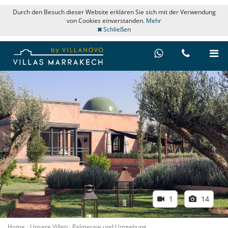
Durch den Besuch dieser Website erklären Sie sich mit der Verwendung
von Cookies einverstanden.
Mehr
Schließen
1
14
Home
Unsere Villen
Palmeraie und Umgebung