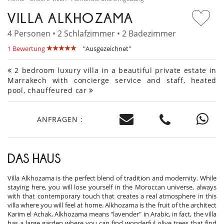
VILLA ALKHOZAMA
4 Personen • 2 Schlafzimmer • 2 Badezimmer
1 Bewertung
"Ausgezeichnet"
2 bedroom luxury villa in a beautiful private estate in
Marrakech with concierge service and staff, heated
pool, chauffeured car
ANFRAGEN :
DAS HAUS
Villa Alkhozama is the perfect blend of tradition and modernity. While
staying here, you will lose yourself in the Moroccan universe, always
with that contemporary touch that creates a real atmosphere in this
villa where you will feel at home. Alkhozama is the fruit of the architect
Karim el Achak, Alkhozama means "lavender" in Arabic, in fact, the villa
has a large garden where you can find wonderful olive trees that find