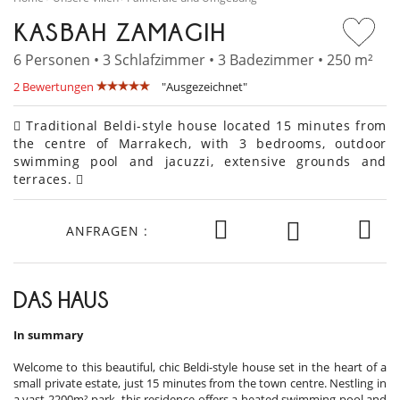
KASBAH ZAMAGIH
6 Personen • 3 Schlafzimmer • 3 Badezimmer • 250 m²
2 Bewertungen
"Ausgezeichnet"
Traditional Beldi-style house located 15 minutes from
the centre of Marrakech, with 3 bedrooms, outdoor
swimming pool and jacuzzi, extensive grounds and
terraces.
ANFRAGEN :
DAS HAUS
In summary
Welcome to this beautiful, chic Beldi-style house set in the heart of a
small private estate, just 15 minutes from the town centre. Nestling in
a vast 2200m² park, this residence offers a heated swimming pool and