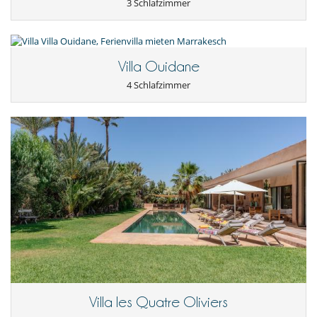
3 Schlafzimmer
Unterhaltung, Wohlbefinden & Sport
Außen-Swimmingpool
Beheizter Außen-Swimmingpool
Internetzugang (Wifi)
Kabel- oder Satellitenfernsehen oder Internet
Villa Ouidane
Karten- und Brettspiele
Pool mit Chlorfilterung
4 Schlafzimmer
Pool mit Überlauf
Villa les Quatre Oliviers