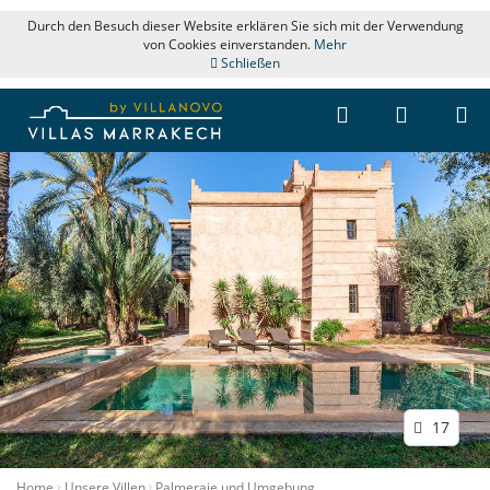
Durch den Besuch dieser Website erklären Sie sich mit der Verwendung
von Cookies einverstanden.
Mehr
Schließen
17
Home
Unsere Villen
Palmeraie und Umgebung