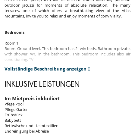
outdoor jacuzzi for moments of absolute relaxation. The many
terraces, one of which offers a breathtaking view of the Atlas
Mountains, invite you to relax and enjoy moments of conviviality.
Bedrooms
Room 1
Room, Ground level. This bedroom has 2 twin beds. Bathroom private,
with shower. WC in the bathroom. This bedroom includes also air
conditioning, TV.
Vollständige Beschreibung anzeigen
Room 2
Room, Ground level. This bedroom has 1 double bed 160 cm.
Bathroom private, with shower. WC in the bathroom. This bedroom
INKLUSIVE LEISTUNGEN
includes also air conditioning, TV.
Room 3
Im Mietpreis inkludiert
Room, 1st floor. This bedroom has 1 double bed 160 cm. Bathroom
Pfege Pool
private, with 2 washbasins, shower. WC in the bathroom. This
Pflege Garten
bedroom includes also air conditioning, living area, TV.
Frühstück
Babybett
Bettwäsche und Heimtextilien
Indoors
Endreinigung bei Abreise