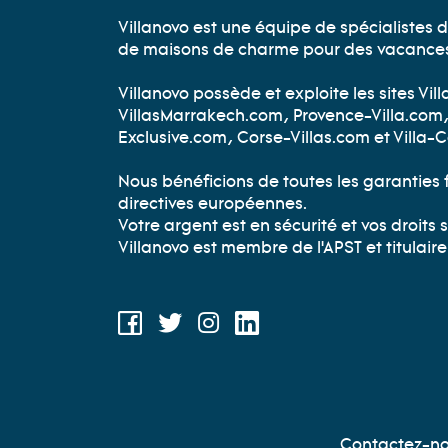
Villanovo est une équipe de spécialistes d
de maisons de charme pour des vacances 
Villanovo possède et exploite les sites V
VillasMarrakech.com, Provence-Villa.com,
Exclusive.com, Corse-Villas.com et Villa
Nous bénéficions de toutes les garanties 
directives européennes.
Votre argent est en sécurité et vos droit
Villanovo est membre de l'APST et titulair
NOUS RETROUVER SUR LES RÉSE
Facebook
Twitter
Instagram
LinkedIn
MENU DU BAS DE PAGE
Contactez-n