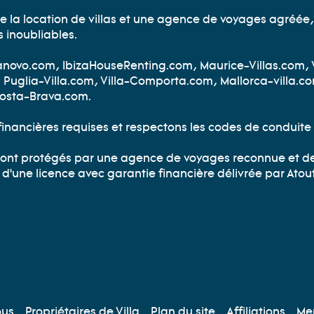
e la location de villas et une agence de voyages agréée, 
inoubliables.
illanovo.com, IbizaHouseRenting.com, Maurice-Villas.com, 
 Puglia-Villa.com, Villa-Comporta.com, Mallorca-villa.c
-Costa-Brava.com.
financières requises et respectons les codes de conduite 
s sont protégés par une agence de voyages reconnue et d
e d'une licence avec garantie financière délivrée par Atou
AUX SOCIAUX
ous
Propriétaires de Villa
Plan du site
Affiliations
Men