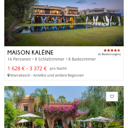
MAISON KALÉINE
(6 Bewertungen)
16 Personen • 8 Schlafzimmer • 8 Badezimmer
1 628 € - 3 372 €
pro Nacht
Marrakesch - Amelkis und andere Regionen