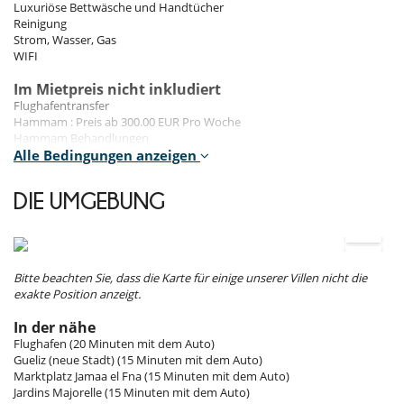
Parkmöglichkeit
Luxuriöse Bettwäsche und Handtücher
Poolhaus
Reinigung
Sonnenliegen am Pool
Strom, Wasser, Gas
Terrasse(n)
WIFI
Für Ihren Komfort und Ihr Wohlbefinden
Im Mietpreis nicht inkludiert
Als Terrasse ausgebautes Rooftop
Flughafentransfer
Esszimmer
Hammam : Preis ab 300.00 EUR Pro Woche
Haartrockner
Hammam Behandlungen
Kamin
Hauseigener Massageservice
Alle Bedingungen anzeigen
Klimanlage
Kinderbetreuung & Babysitting
Privatparkplatz
Lebensmitteleinkauf und -lieferung : Preis ab 25.00 EUR
DIE UMGEBUNG
Terrasse
Pro Lieferung
Wohnzimmer
Poolheizung : Preis ab 350.00 EUR Pro Woche
Zentralheizung
Rücktrittsversicherung
Trinkgeld für das Personal
Kinder
Verpflegungskosten
Bitte beachten Sie, dass die Karte für einige unserer Villen nicht die
Wäscheservice
Kinder willkommen
exakte Position anzeigt.
Mietbedingungen
Küche und Ausstattung
In der nähe
- Bitte beachten Sie, dass die Temperatur des Wassers im Pool, auch
voll ausgestattete Küche
Flughafen (20 Minuten mit dem Auto)
bei einem leistungsstarken Heizungssystem, je nach Wetterlage
Gueliz (neue Stadt) (15 Minuten mit dem Auto)
Personal
variiert
Marktplatz Jamaa el Fna (15 Minuten mit dem Auto)
- Events und Parties sind ohne vorherige Zustimmung von Villanovo
Haushälterin
Jardins Majorelle (15 Minuten mit dem Auto)
verboten
Immobilie mit Personal