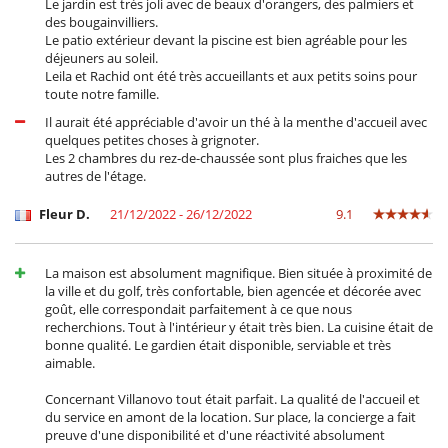
Le jardin est très joli avec de beaux d'orangers, des palmiers et
des bougainvilliers.
Le patio extérieur devant la piscine est bien agréable pour les
déjeuners au soleil.
Leila et Rachid ont été très accueillants et aux petits soins pour
toute notre famille.
Il aurait été appréciable d'avoir un thé à la menthe d'accueil avec
quelques petites choses à grignoter.
Les 2 chambres du rez-de-chaussée sont plus fraiches que les
autres de l'étage.
Fleur D.
21/12/2022 - 26/12/2022
9.1
La maison est absolument magnifique. Bien située à proximité de
la ville et du golf, très confortable, bien agencée et décorée avec
goût, elle correspondait parfaitement à ce que nous
recherchions. Tout à l'intérieur y était très bien. La cuisine était de
bonne qualité. Le gardien était disponible, serviable et très
aimable.
Concernant Villanovo tout était parfait. La qualité de l'accueil et
du service en amont de la location. Sur place, la concierge a fait
preuve d'une disponibilité et d'une réactivité absolument