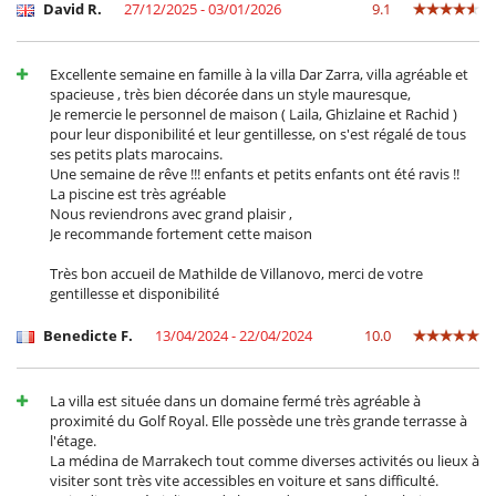
David R.
27/12/2025 - 03/01/2026
9.1
Excellente semaine en famille à la villa Dar Zarra, villa agréable et
spacieuse , très bien décorée dans un style mauresque,
Je remercie le personnel de maison ( Laila, Ghizlaine et Rachid )
pour leur disponibilité et leur gentillesse, on s'est régalé de tous
ses petits plats marocains.
Une semaine de rêve !!! enfants et petits enfants ont été ravis !!
La piscine est très agréable
Nous reviendrons avec grand plaisir ,
Je recommande fortement cette maison
Très bon accueil de Mathilde de Villanovo, merci de votre
gentillesse et disponibilité
Benedicte F.
13/04/2024 - 22/04/2024
10.0
La villa est située dans un domaine fermé très agréable à
proximité du Golf Royal. Elle possède une très grande terrasse à
l'étage.
La médina de Marrakech tout comme diverses activités ou lieux à
visiter sont très vite accessibles en voiture et sans difficulté.