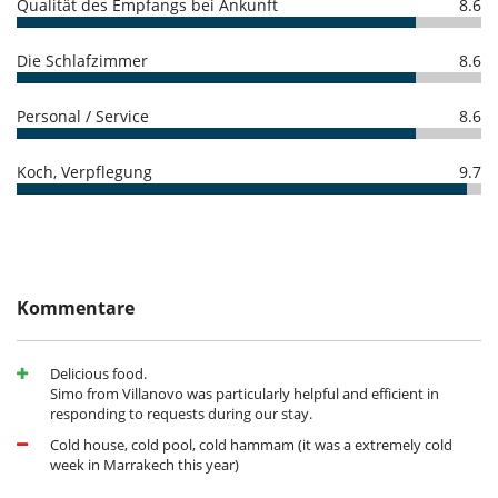
Qualität des Empfangs bei Ankunft
8.6
Gesamtbetrages sind an Villanovo zu bezahlen.
- Bei Nichterscheinen :
100 %
des Gesamtbetrages sind an Villanovo zu
bezahlen
Die Schlafzimmer
8.6
Personal / Service
8.6
Koch, Verpflegung
9.7
Kommentare
Delicious food.
Simo from Villanovo was particularly helpful and efficient in
responding to requests during our stay.
Cold house, cold pool, cold hammam (it was a extremely cold
week in Marrakech this year)