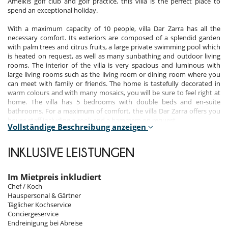
Amelkis golf club and golf practice, this villa is the perfect place to
spend an exceptional holiday.
With a maximum capacity of 10 people, villa Dar Zarra has all the
necessary comfort. Its exteriors are composed of a splendid garden
with palm trees and citrus fruits, a large private swimming pool which
is heated on request, as well as many sunbathing and outdoor living
rooms. The interior of the villa is very spacious and luminous with
large living rooms such as the living room or dining room where you
can meet with family or friends. The home is tastefully decorated in
warm colours and with many mosaics, you will be sure to feel right at
home. The villa has 5 bedrooms with double beds and en-suite
bathrooms. For a maximum of comfort, the villa Dar Zarra offers you
house staff including a cook and a hammam on request.
Vollständige Beschreibung anzeigen
INKLUSIVE LEISTUNGEN
Ausstattung, Veranstaltungen
Im Mietpreis inkludiert
Safe
Chef / Koch
Draußen
Hauspersonal & Gärtner
Bewachte Gemeinschaft
Täglicher Kochservice
Essbereiche außen
Conciergeservice
Garten
Endreinigung bei Abreise