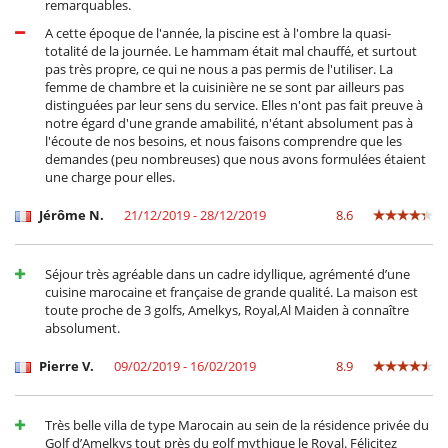
remarquables.
A cette époque de l'année, la piscine est à l'ombre la quasi-
totalité de la journée. Le hammam était mal chauffé, et surtout
pas très propre, ce qui ne nous a pas permis de l'utiliser. La
femme de chambre et la cuisinière ne se sont par ailleurs pas
distinguées par leur sens du service. Elles n'ont pas fait preuve à
notre égard d'une grande amabilité, n'étant absolument pas à
l'écoute de nos besoins, et nous faisons comprendre que les
demandes (peu nombreuses) que nous avons formulées étaient
une charge pour elles.
Jérôme N.
21/12/2019 - 28/12/2019
8.6
Séjour très agréable dans un cadre idyllique, agrémenté d’une
cuisine marocaine et française de grande qualité. La maison est
toute proche de 3 golfs, Amelkys, Royal,Al Maiden à connaître
absolument.
Pierre V.
09/02/2019 - 16/02/2019
8.9
Très belle villa de type Marocain au sein de la résidence privée du
Golf d’Amelkys tout près du golf mythique le Royal. Félicitez